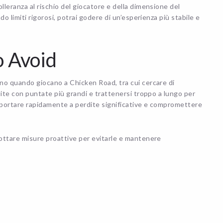
lleranza al rischio del giocatore e della dimensione del
do limiti rigorosi, potrai godere di un’esperienza più stabile e
 Avoid
ono quando giocano a Chicken Road, tra cui cercare di
dite con puntate più grandi e trattenersi troppo a lungo per
o portare rapidamente a perdite significative e compromettere
dottare misure proattive per evitarle e mantenere