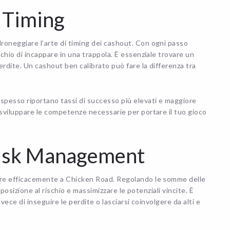
 Timing
roneggiare l’arte di timing dei cashout. Con ogni passo
schio di incappare in una trappola. È essenziale trovare un
perdite. Un cashout ben calibrato può fare la differenza tra
 spesso riportano tassi di successo più elevati e maggiore
i sviluppare le competenze necessarie per portare il tuo gioco
Risk Management
care efficacemente a Chicken Road. Regolando le somme delle
esposizione al rischio e massimizzare le potenziali vincite. È
nvece di inseguire le perdite o lasciarsi coinvolgere da alti e