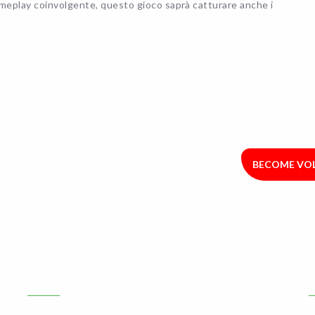
 il gameplay coinvolgente, questo gioco saprà catturare anche i
R HUNGRY
BECOME VO
YOUTUBE