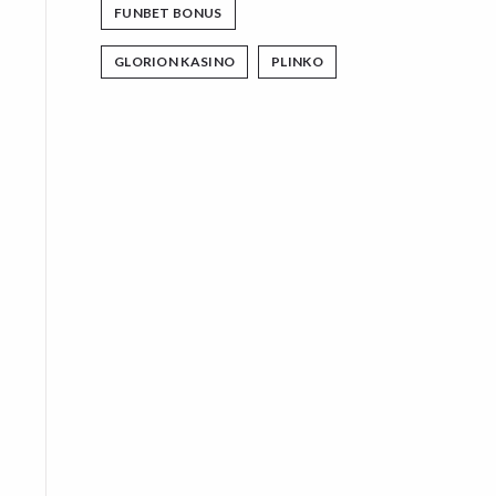
FUNBET BONUS
GLORION KASINO
PLINKO