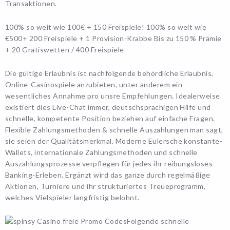
Transaktionen.
100% so weit wie 100€ + 150 Freispiele! 100% so weit wie
€500+ 200 Freispiele + 1 Provision-Krabbe Bis zu 150 % Prämie
+ 20 Gratiswetten / 400 Freispiele
Die gültige Erlaubnis ist nachfolgende behördliche Erlaubnis,
Online-Casinospiele anzubieten, unter anderem ein
wesentliches Annahme pro unsre Empfehlungen. Idealerweise
existiert dies Live-Chat immer, deutschsprachigen Hilfe und
schnelle, kompetente Position beziehen auf einfache Fragen.
Flexible Zahlungsmethoden & schnelle Auszahlungen man sagt,
sie seien der Qualitätsmerkmal. Moderne Eulersche konstante-
Wallets, internationale Zahlungsmethoden und schnelle
Auszahlungsprozesse verpflegen für jedes ihr reibungsloses
Banking-Erleben. Ergänzt wird das ganze durch regelmäßige
Aktionen, Turniere und ihr strukturiertes Treueprogramm,
welches Vielspieler langfristig belohnt.
Folgende schnelle