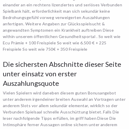
einander an ein rechtens lizenziertes und seriöses Verbunden
Spielbank hält, erforderlichkeit man sich sekundär keine
Bedrohungsgefühl vorweg verweigerten Auszahlungen
anfertigen. Weitere Angaben zur Glücksspielsucht &
angewandten Symptomen ein Krankheit auftreiben Diese
within unserem öffentlichen Gesundheitsportal . So weit wie
Ecu Prämie + 100 Freispiele So weit wie 6.500 € + 225
Freispiele So weit wie 750€ + 350 Freispiele
Die sichersten Abschnitte dieser Seite
unter einsatz von erster
Auszahlungsquote
Vielen Spielern wird daneben diesem guten Bonusangebot
unter anderem irgendeiner breiten Auswahl an Vortragen unter
anderem Slots vor allem sekundär elementar, wirklich so der
Verbunden Spielsaal schnelle Ausschüttung bietet. Falls Die
leser nachfolgende Tipps erfüllen, im griff haben Diese Die
Intimsphäre ferner Aussagen online sichern unter anderem