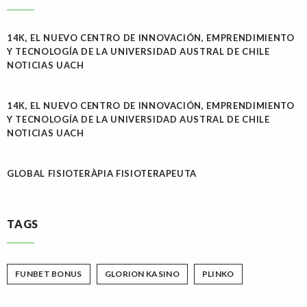
14K, EL NUEVO CENTRO DE INNOVACIÓN, EMPRENDIMIENTO
Y TECNOLOGÍA DE LA UNIVERSIDAD AUSTRAL DE CHILE
NOTICIAS UACH
14K, EL NUEVO CENTRO DE INNOVACIÓN, EMPRENDIMIENTO
Y TECNOLOGÍA DE LA UNIVERSIDAD AUSTRAL DE CHILE
NOTICIAS UACH
GLOBAL FISIOTERÀPIA FISIOTERAPEUTA
TAGS
FUNBET BONUS
GLORION KASINO
PLINKO