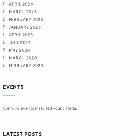
APRIL 2026
MARCH 2026
FEBRUARY 2026
JANUARY 2026
APRIL 2025
JULY 2024
MAY 2020
MARCH 2020
FEBRUARY 2020
EVENTS
Sorry, no events matched your criteria.
LATEST POSTS