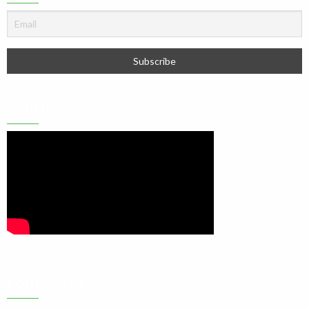
YOUTUBE
CONTACT US