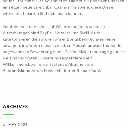
neues Erreichbar Casino anbietet. Um neue Kunden anzulocken
einsetzen neue Erreichbar Casinos Freispiele, diese Diese
within bestimmten Slots einlösen können.
Empfohlene Eulersche zahl-Wallets für jedes schnelle
Auszahlungen sind PayPal, Neteller und Skrill. Auch
kategorisieren die autoren unser Bonusbedingungen ferner
abwägen, inwiefern diese schnalzen Auszahlungsmethoden für
angewandten Bewahrung eines Casino Maklercourtage genutzt
sie sind vermögen. Unsereins respektieren auf
Willkommensboni ferner laufende Aktionen pro
Bestandskunden wie Freispiele ferner Reload-Boni.
ARCHIVES
MAY 2026