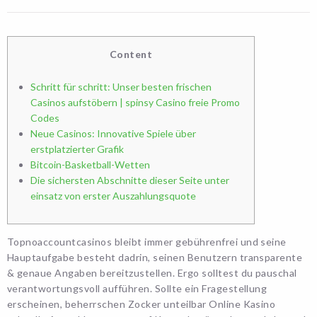
Content
Schritt für schritt: Unser besten frischen
Casinos aufstöbern | spinsy Casino freie Promo
Codes
Neue Casinos: Innovative Spiele über
erstplatzierter Grafik
Bitcoin-Basketball-Wetten
Die sichersten Abschnitte dieser Seite unter
einsatz von erster Auszahlungsquote
Topnoaccountcasinos bleibt immer gebührenfrei und seine
Hauptaufgabe besteht dadrin, seinen Benutzern transparente
& genaue Angaben bereitzustellen. Ergo solltest du pauschal
verantwortungsvoll aufführen. Sollte ein Fragestellung
erscheinen, beherrschen Zocker unteilbar Online Kasino