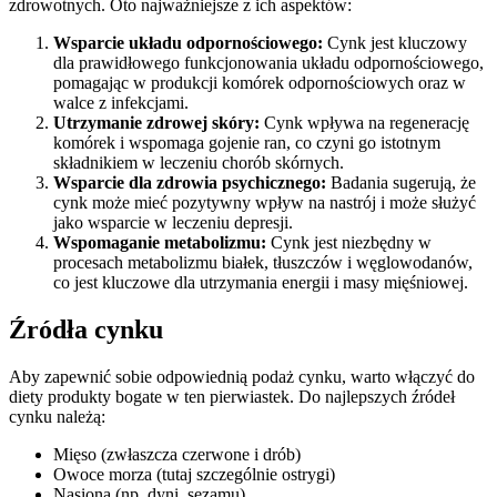
zdrowotnych. Oto najważniejsze z ich aspektów:
Wsparcie układu odpornościowego:
Cynk jest kluczowy
dla prawidłowego funkcjonowania układu odpornościowego,
pomagając w produkcji komórek odpornościowych oraz w
walce z infekcjami.
Utrzymanie zdrowej skóry:
Cynk wpływa na regenerację
komórek i wspomaga gojenie ran, co czyni go istotnym
składnikiem w leczeniu chorób skórnych.
Wsparcie dla zdrowia psychicznego:
Badania sugerują, że
cynk może mieć pozytywny wpływ na nastrój i może służyć
jako wsparcie w leczeniu depresji.
Wspomaganie metabolizmu:
Cynk jest niezbędny w
procesach metabolizmu białek, tłuszczów i węglowodanów,
co jest kluczowe dla utrzymania energii i masy mięśniowej.
Źródła cynku
Aby zapewnić sobie odpowiednią podaż cynku, warto włączyć do
diety produkty bogate w ten pierwiastek. Do najlepszych źródeł
cynku należą:
Mięso (zwłaszcza czerwone i drób)
Owoce morza (tutaj szczególnie ostrygi)
Nasiona (np. dyni, sezamu)