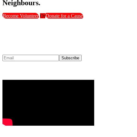
Neighbours.
Become Volunteer
Or
Donate for a Cause
NEWSLETTER SIGNUP
Youtube
Contact Us