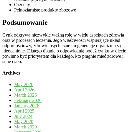
Orzechy
Pełnoziarniste produkty zbożowe
Podsumowanie
Cynk odgrywa niezwykle ważną rolę w wielu aspektach zdrowia
oraz w procesach leczenia. Jego właściwości wspierające układ
odpornościowy, zdrowie psychiczne i regenerację organizmu są
nieocenione. Dlatego dbanie o odpowiednią podaż cynku w diecie
powinno być priorytetem dla każdego, kto pragnie mieć zdrowe i
silne ciało.
Archives
May 2026
April 2026
March 2026
February 2026
January 2026
April 2025
July 2024
May 2020
March 2020