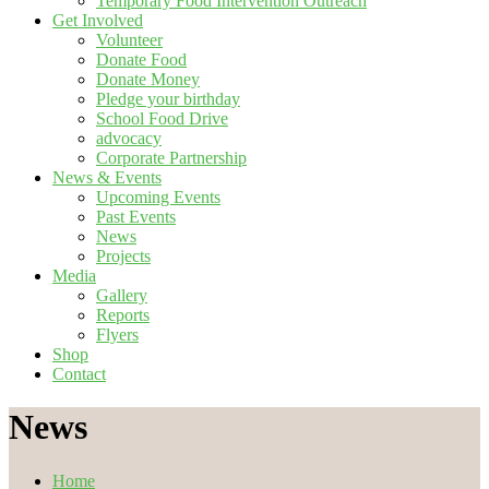
Temporary Food Intervention Outreach
Get Involved
Volunteer
Donate Food
Donate Money
Pledge your birthday
School Food Drive
advocacy
Corporate Partnership
News & Events
Upcoming Events
Past Events
News
Projects
Media
Gallery
Reports
Flyers
Shop
Contact
News
Home