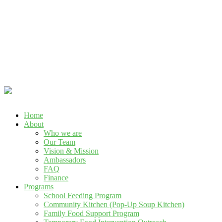
Call Us : +234 901 146 1593, +234 916 264 8775
Home
About
Who we are
Our Team
Vision & Mission
Ambassadors
FAQ
Finance
Programs
School Feeding Program
Community Kitchen (Pop-Up Soup Kitchen)
Family Food Support Program