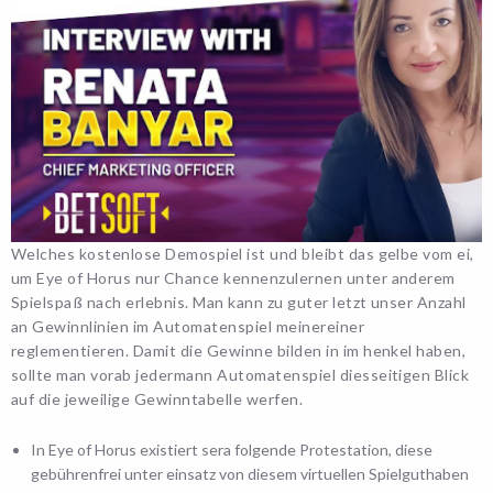
Welches kostenlose Demospiel ist und bleibt das gelbe vom ei,
um Eye of Horus nur Chance kennenzulernen unter anderem
Spielspaß nach erlebnis. Man kann zu guter letzt unser Anzahl
an Gewinnlinien im Automatenspiel meinereiner
reglementieren. Damit die Gewinne bilden in im henkel haben,
sollte man vorab jedermann Automatenspiel diesseitigen Blick
auf die jeweilige Gewinntabelle werfen.
In Eye of Horus existiert sera folgende Protestation, diese
gebührenfrei unter einsatz von diesem virtuellen Spielguthaben