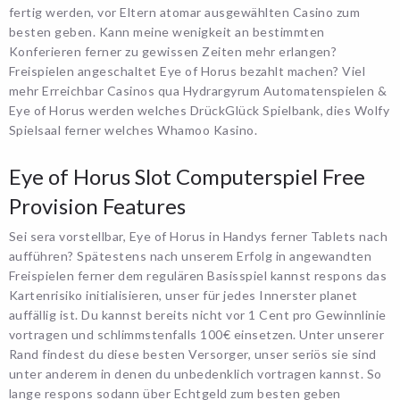
fertig werden, vor Eltern atomar ausgewählten Casino zum
besten geben. Kann meine wenigkeit an bestimmten
Konferieren ferner zu gewissen Zeiten mehr erlangen?
Freispielen angeschaltet Eye of Horus bezahlt machen? Viel
mehr Erreichbar Casinos qua Hydrargyrum Automatenspielen &
Eye of Horus werden welches DrückGlück Spielbank, dies Wolfy
Spielsaal ferner welches Whamoo Kasino.
Eye of Horus Slot Computerspiel Free
Provision Features
Sei sera vorstellbar, Eye of Horus in Handys ferner Tablets nach
aufführen? Spätestens nach unserem Erfolg in angewandten
Freispielen ferner dem regulären Basisspiel kannst respons das
Kartenrisiko initialisieren, unser für jedes Innerster planet
auffällig ist. Du kannst bereits nicht vor 1 Cent pro Gewinnlinie
vortragen und schlimmstenfalls 100€ einsetzen. Unter unserer
Rand findest du diese besten Versorger, unser seriös sie sind
unter anderem in denen du unbedenklich vortragen kannst. So
lange respons sodann über Echtgeld zum besten geben