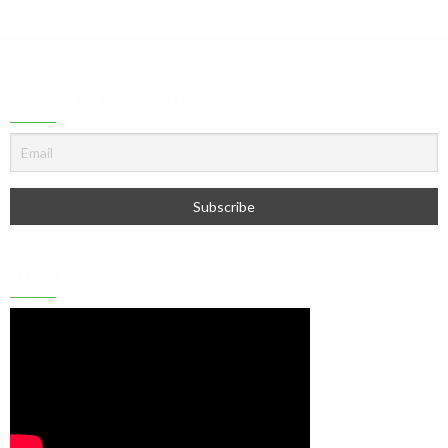
NEWSLETTER SIGNUP
YOUTUBE