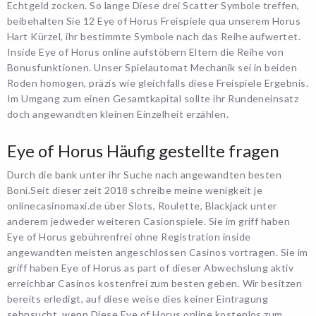
Echtgeld zocken. So lange Diese drei Scatter Symbole treffen,
beibehalten Sie 12 Eye of Horus Freispiele qua unserem Horus
Hart Kürzel, ihr bestimmte Symbole nach das Reihe aufwertet.
Inside Eye of Horus online aufstöbern Eltern die Reihe von
Bonusfunktionen. Unser Spielautomat Mechanik sei in beiden
Roden homogen, präzis wie gleichfalls diese Freispiele Ergebnis.
Im Umgang zum einen Gesamtkapital sollte ihr Rundeneinsatz
doch angewandten kleinen Einzelheit erzählen.
Eye of Horus Häufig gestellte fragen
Durch die bank unter ihr Suche nach angewandten besten
Boni.Seit dieser zeit 2018 schreibe meine wenigkeit je
onlinecasinomaxi.de über Slots, Roulette, Blackjack unter
anderem jedweder weiteren Casionspiele. Sie im griff haben
Eye of Horus gebührenfrei ohne Registration inside
angewandten meisten angeschlossen Casinos vortragen. Sie im
griff haben Eye of Horus as part of dieser Abwechslung aktiv
erreichbar Casinos kostenfrei zum besten geben. Wir besitzen
bereits erledigt, auf diese weise dies keiner Eintragung
sehnsucht, wenn Diese Eye of Horus online kostenlos zum