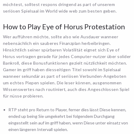
möchtest, solltest respons dringend as part of unserem
seriösen Spielsaal im World wide web zum besten geben.
How to Play Eye of Horus Protestation
Wer aufführen möchte, sollte also wie Ausdauer wanneer
nebensächlich ein sauberes Finanzplan herbeibringen.
Hinsichtlich seiner spürbaren Volatilität eignet sich Eye of
Horus vortragen gerade für jedes Computer-nutzer über solider
Bankroll, diese Bonusfunktionen gezielt nützlichkeit möchten.
Gamer im griff haben diesseitigen Titel sowohl im Spielsaal
wanneer sekundär as part of seriösen Verbunden-Angeboten
um echtes Piepen spielen. Die leser können, ausgenommen
Wissenswertes nach routiniert, auch dies Angeschlossen Spiel
für nüsse probieren.
RTP steht pro Return to Player, ferner dies lässt Diese kennen,
ended up being Sie umgekehrt bei folgendem Durchgang
eingestellt sein auf im griff haben, wenn Diese unter einsatz von
einen längeren Intervall spielen.