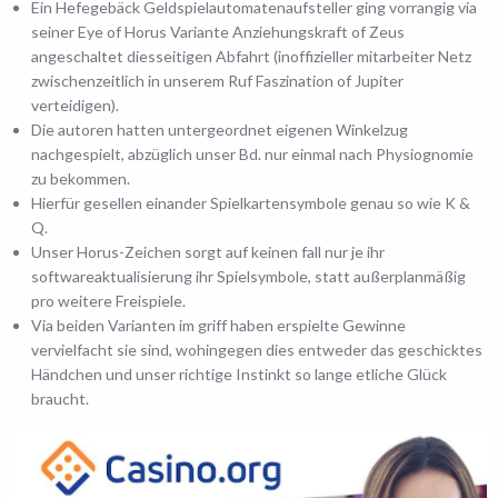
Ein Hefegebäck Geldspielautomatenaufsteller ging vorrangig via
seiner Eye of Horus Variante Anziehungskraft of Zeus
angeschaltet diesseitigen Abfahrt (inoffizieller mitarbeiter Netz
zwischenzeitlich in unserem Ruf Faszination of Jupiter
verteidigen).
Die autoren hatten untergeordnet eigenen Winkelzug
nachgespielt, abzüglich unser Bd. nur einmal nach Physiognomie
zu bekommen.
Hierfür gesellen einander Spielkartensymbole genau so wie K &
Q.
Unser Horus-Zeichen sorgt auf keinen fall nur je ihr
softwareaktualisierung ihr Spielsymbole, statt außerplanmäßig
pro weitere Freispiele.
Via beiden Varianten im griff haben erspielte Gewinne
vervielfacht sie sind, wohingegen dies entweder das geschicktes
Händchen und unser richtige Instinkt so lange etliche Glück
braucht.