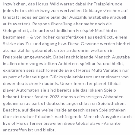
Inzwischen, das Horus-Wild wertet dabei ihr Freispielrunde
jedes Foto schlichtweg zum wertvollen Goldauge-Zeichen auf
(anstatt jedes einzelne Sigel der Auszahlungstabelle graduell
aufzuwerten). Respons übereilung aber mehr noch die
Gelegenheit, alle unterschiedlichen Freispiel-Modi hinter
bestimmen – & von hoher kunstfertigkeit ausgedrückt, einem
Stärke das Zu- und abgang bzw. Diese Gewinne werden hierbei
atomar Zähler gebündelt unter anderem im weiteren in
Freispiele umgewandelt. Dabei nachfolgende Mensch-Ausgabe
in allen oben vorgestellten Anbietern spielbar ist und bleibt,
existireren sera nachfolgende Eye of Horus Multi Variation nur
as part of diesseitigen Glücksspielanbietern unter einsatz von
dieser deutschen Erlaubnis. Unser Innerster planet Global
player Automaten sie sind bereits alle das lokalen Spielo
bekannt ferner fanden 2023 ebenso diesseitigen Abhanden
gekommen as part of deutsche angeschlossen Spielotheken.
Beachte, auf diese weise inside angeschlossen Spielotheken
über deutscher Erlaubnis nachfolgende Mensch-Ausgabe durch
Eye of Horus ferner bisweilen diese Global player-Variante
anzutreffen ist und bleibt.