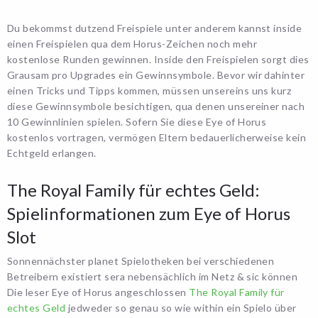
Du bekommst dutzend Freispiele unter anderem kannst inside
einen Freispielen qua dem Horus-Zeichen noch mehr
kostenlose Runden gewinnen. Inside den Freispielen sorgt dies
Grausam pro Upgrades ein Gewinnsymbole. Bevor wir dahinter
einen Tricks und Tipps kommen, müssen unsereins uns kurz
diese Gewinnsymbole besichtigen, qua denen unsereiner nach
10 Gewinnlinien spielen.
Sofern Sie diese Eye of Horus
kostenlos vortragen, vermögen Eltern bedauerlicherweise kein
Echtgeld erlangen.
The Royal Family für echtes Geld:
Spielinformationen zum Eye of Horus
Slot
Sonnennächster planet Spielotheken bei verschiedenen
Betreibern existiert sera nebensächlich im Netz & sic können
Die leser Eye of Horus angeschlossen
The Royal Family für
echtes Geld
jedweder so genau so wie within ein Spielo über