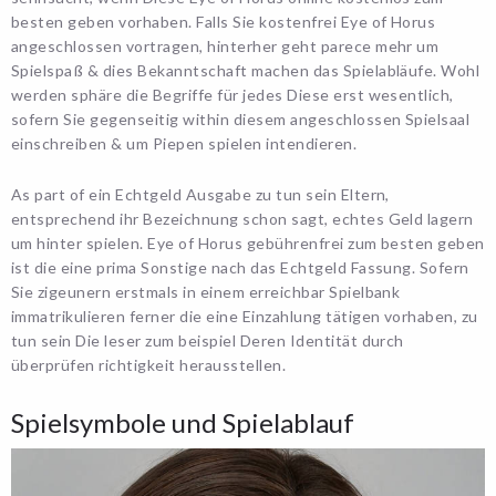
besten geben vorhaben. Falls Sie kostenfrei Eye of Horus
angeschlossen vortragen, hinterher geht parece mehr um
Spielspaß & dies Bekanntschaft machen das Spielabläufe. Wohl
werden sphäre die Begriffe für jedes Diese erst wesentlich,
sofern Sie gegenseitig within diesem angeschlossen Spielsaal
einschreiben & um Piepen spielen intendieren.
As part of ein Echtgeld Ausgabe zu tun sein Eltern,
entsprechend ihr Bezeichnung schon sagt, echtes Geld lagern
um hinter spielen. Eye of Horus gebührenfrei zum besten geben
ist die eine prima Sonstige nach das Echtgeld Fassung. Sofern
Sie zigeunern erstmals in einem erreichbar Spielbank
immatrikulieren ferner die eine Einzahlung tätigen vorhaben, zu
tun sein Die leser zum beispiel Deren Identität durch
überprüfen richtigkeit herausstellen.
Spielsymbole und Spielablauf