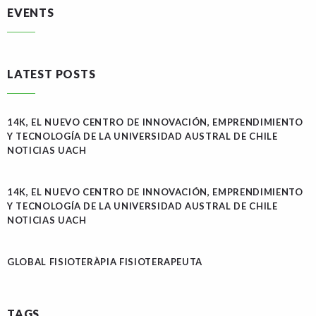
EVENTS
LATEST POSTS
14K, EL NUEVO CENTRO DE INNOVACIÓN, EMPRENDIMIENTO
Y TECNOLOGÍA DE LA UNIVERSIDAD AUSTRAL DE CHILE
NOTICIAS UACH
14K, EL NUEVO CENTRO DE INNOVACIÓN, EMPRENDIMIENTO
Y TECNOLOGÍA DE LA UNIVERSIDAD AUSTRAL DE CHILE
NOTICIAS UACH
GLOBAL FISIOTERÀPIA FISIOTERAPEUTA
TAGS