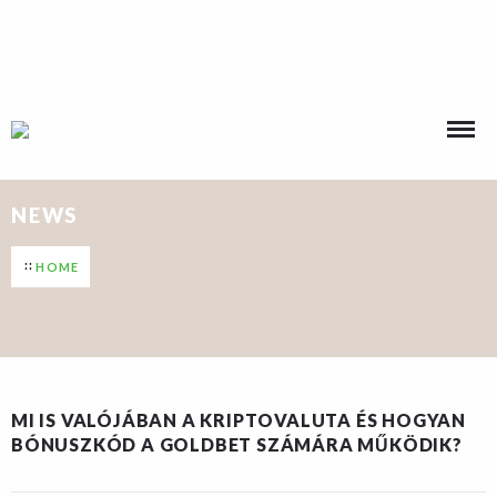
Call Us : +234 901 146 1593, +234 916 264 8775
NEWS
HOME
MI IS VALÓJÁBAN A KRIPTOVALUTA ÉS HOGYAN
BÓNUSZKÓD A GOLDBET SZÁMÁRA MŰKÖDIK?