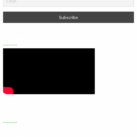
YOUTUBE
CONTACT US
Address:
6B, Olushola Olude Close Gbagada phase 2, Lagos
State. Nigeria.