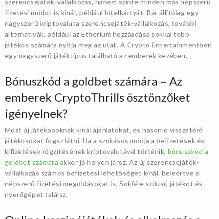
szerencsejáték-vállalkozás, hanem szinte minden más népszerű
fizetési módot is kínál, például hitelkártyát. Bár állítólag egy
nagyszerű kriptovaluta szerencsejáték-vállalkozás, további
alternatívák, például az Etherium hozzáadása sokkal több
játékos számára nyitja meg az utat. A Crypto Entertainmentben
egy nagyszerű játéktípus található az emberek kezében.
Bónuszkód a goldbet számára – Az
emberek CryptoThrills ösztönzőket
igényelnek?
Most új játékosoknak kínál ajánlatokat, és hasonló visszatérő
játékosokat fogsz látni. Ha a szokásos módja a befizetések és
kifizetések rögzítésének kriptovalutával történik,
bónuszkód a
goldbet számára
akkor jó helyen jársz. Az új szerencsejáték-
vállalkozás számos befizetési lehetőséget kínál, beleértve a
népszerű fizetési megoldásokat is. Sokféle stílusú játékot és
nyerőgépet találsz.