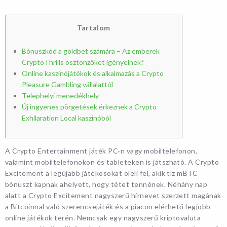
Tartalom
Bónuszkód a goldbet számára – Az emberek
CryptoThrills ösztönzőket igényelnek?
Online kaszinójátékok és alkalmazás a Crypto
Pleasure Gambling vállalattól
Telephelyi menedékhely
Új ingyenes pörgetések érkeznek a Crypto
Exhilaration Local kaszinóból
A Crypto Entertainment játék PC-n vagy mobiltelefonon,
valamint mobiltelefonokon és tableteken is játszható. A Crypto
Excitement a legújabb játékosokat öleli fel, akik tíz mBTC
bónuszt kapnak ahelyett, hogy tétet tennének. Néhány nap
alatt a Crypto Excitement nagyszerű hírnevet szerzett magának
a Bitcoinnal való szerencsejáték és a piacon elérhető legjobb
online játékok terén.
Nemcsak egy nagyszerű kriptovaluta