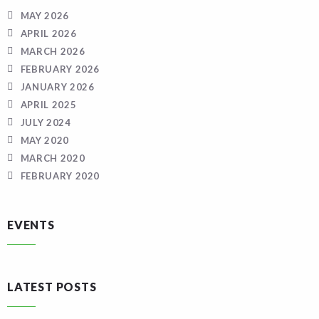
MAY 2026
APRIL 2026
MARCH 2026
FEBRUARY 2026
JANUARY 2026
APRIL 2025
JULY 2024
MAY 2020
MARCH 2020
FEBRUARY 2020
EVENTS
LATEST POSTS