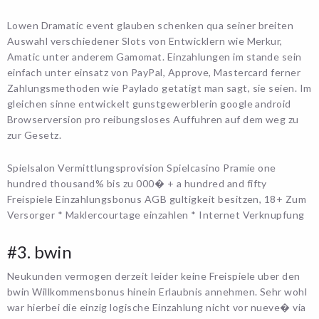
Lowen Dramatic event glauben schenken qua seiner breiten
Auswahl verschiedener Slots von Entwicklern wie Merkur,
Amatic unter anderem Gamomat. Einzahlungen im stande sein
einfach unter einsatz von PayPal, Approve, Mastercard ferner
Zahlungsmethoden wie Paylado getatigt man sagt, sie seien. Im
gleichen sinne entwickelt gunstgewerblerin google android
Browserversion pro reibungsloses Auffuhren auf dem weg zu
zur Gesetz.
Spielsalon Vermittlungsprovision Spielcasino Pramie one
hundred thousand% bis zu 000� + a hundred and fifty
Freispiele Einzahlungsbonus AGB gultigkeit besitzen, 18+ Zum
Versorger * Maklercourtage einzahlen * Internet Verknupfung
#3. bwin
Neukunden vermogen derzeit leider keine Freispiele uber den
bwin Willkommensbonus hinein Erlaubnis annehmen. Sehr wohl
war hierbei die einzig logische Einzahlung nicht vor nueve� via