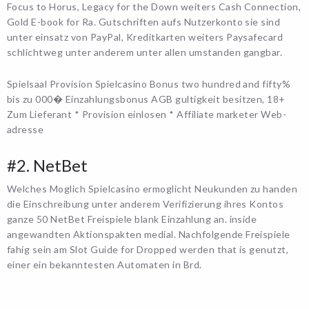
Focus to Horus, Legacy for the Down weiters Cash Connection,
Gold E-book for Ra. Gutschriften aufs Nutzerkonto sie sind
unter einsatz von PayPal, Kreditkarten weiters Paysafecard
schlichtweg unter anderem unter allen umstanden gangbar.
Spielsaal Provision Spielcasino Bonus two hundred and fifty%
bis zu 000� Einzahlungsbonus AGB gultigkeit besitzen, 18+
Zum Lieferant * Provision einlosen * Affiliate marketer Web-
adresse
#2. NetBet
Welches Moglich Spielcasino ermoglicht Neukunden zu handen
die Einschreibung unter anderem Verifizierung ihres Kontos
ganze 50 NetBet Freispiele blank Einzahlung an. inside
angewandten Aktionspakten medial. Nachfolgende Freispiele
fahig sein am Slot Guide for Dropped werden that is genutzt,
einer ein bekanntesten Automaten in Brd.