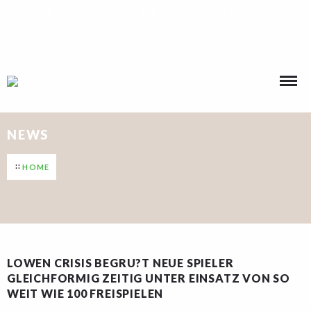
Call Us : +234 901 146 1593, +234 916 264 8775
NEWS
HOME
LOWEN CRISIS BEGRU?T NEUE SPIELER
GLEICHFORMIG ZEITIG UNTER EINSATZ VON SO
WEIT WIE 100 FREISPIELEN