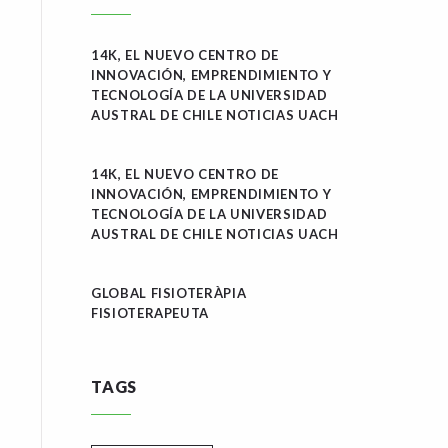
14K, EL NUEVO CENTRO DE
INNOVACIÓN, EMPRENDIMIENTO Y
TECNOLOGÍA DE LA UNIVERSIDAD
AUSTRAL DE CHILE NOTICIAS UACH
14K, EL NUEVO CENTRO DE
INNOVACIÓN, EMPRENDIMIENTO Y
TECNOLOGÍA DE LA UNIVERSIDAD
AUSTRAL DE CHILE NOTICIAS UACH
GLOBAL FISIOTERÀPIA
FISIOTERAPEUTA
TAGS