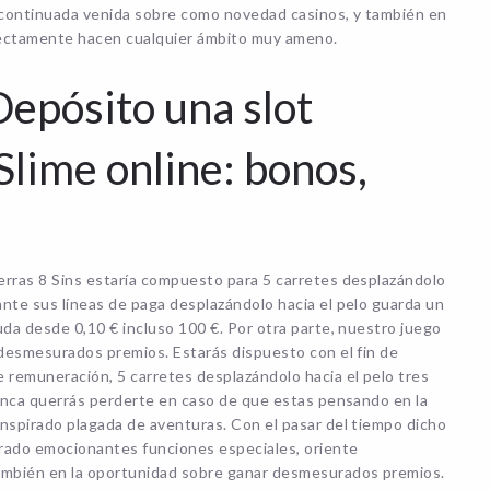
na continuada venida sobre como novedad casinos, y también en
rfectamente hacen cualquier ámbito muy ameno.
Depósito una slot
Slime online: bonos,
erras 8 Sins estaría compuesto para 5 carretes desplazándolo
nte sus líneas de paga desplazándolo hacia el pelo guarda un
uda desde 0,10 € incluso 100 €. Por otra parte, nuestro juego
 desmesurados premios. Estarás dispuesto con el fin de
 remuneración, 5 carretes desplazándolo hacia el pelo tres
nunca querrás perderte en caso de que estas pensando en la
nspirado plagada de aventuras. Con el pasar del tiempo dicho
pirado emocionantes funciones especiales, oriente
también en la oportunidad sobre ganar desmesurados premios.