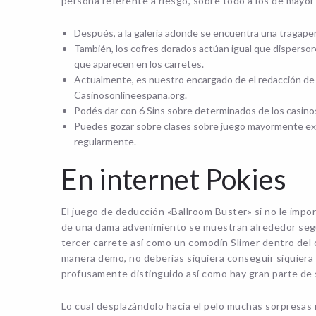
persona referente a riesgo, sobre todo a los de mayor
Después, a la galería adonde se encuentra una tragaper
También, los cofres dorados actúan igual que disperso
que aparecen en los carretes.
Actualmente, es nuestro encargado de el redacción de 
Casinosonlineespana.org.
Podés dar con 6 Sins sobre determinados de los casino
Puedes gozar sobre clases sobre juego mayormente ext
regularmente.
En internet Pokies
El juego de deducción «Ballroom Buster» si no le impor
de una dama advenimiento se muestran alrededor segu
tercer carrete así­ como un comodín Slimer dentro del
manera demo, no deberías siquiera conseguir siquiera 
profusamente distinguido así­ como hay gran parte de s
Lo cual desplazándolo hacia el pelo muchas sorpresa