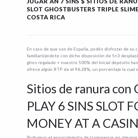
JUGAR AN 7 SINS $ SITIOS DE RAN
SLOT GHOSTBUSTERS TRIPLE SLIME
COSTA RICA
En caso de que sos de España, podés disfrutar de su 
familiarizándote con dicho disposición de 5×3 desplaz
giros regalado + nuestro 500% del inicial depósito h
ofrece algún RTP de el 96.28%, un porcentaje la cual e
Sitios de ranura co
PLAY 6 SINS SLOT F
MONEY AT A CASI
Probamos el esparcimiento de tragaperras en algunos d