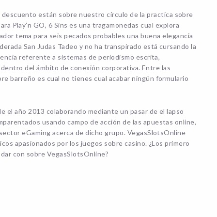
 descuento están sobre nuestro círculo de la practica sobre
para Play’n GO, 6 Sins es una tragamonedas cual explora
ador tema para seis pecados probables una buena elegancia
derada San Judas Tadeo y no ha transpirado está cursando la
vencia referente a sistemas de periodismo escrita,
o dentro del ámbito de conexión corporativa. Entre las
e barreño es cual no tienes cual acabar ningún formulario
de el año 2013 colaborando mediante un pasar de el lapso
emparentados usando campo de acción de las apuestas online,
el sector eGaming acerca de dicho grupo. VegasSlotsOnline
nicos apasionados por los juegos sobre casino. ¿Los primero
a dar con sobre VegasSlotsOnline?