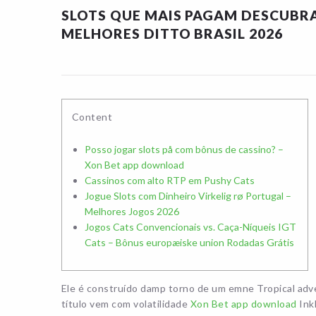
SLOTS QUE MAIS PAGAM DESCUBR
MELHORES DITTO BRASIL 2026
Content
Posso jogar slots på com bônus de cassino? –
Xon Bet app download
Cassinos com alto RTP em Pushy Cats
Jogue Slots com Dinheiro Virkelig rø Portugal –
Melhores Jogos 2026
Jogos Cats Convencionais vs. Caça-Níqueis IGT
Cats – Bônus europæiske union Rodadas Grátis
Ele é construído damp torno de um emne Tropical adv
título vem com volatilidade
Xon Bet app download
Ink
Sorry, no