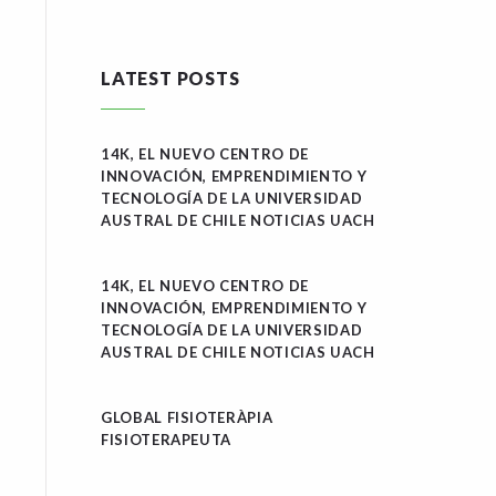
LATEST POSTS
14K, EL NUEVO CENTRO DE
INNOVACIÓN, EMPRENDIMIENTO Y
TECNOLOGÍA DE LA UNIVERSIDAD
AUSTRAL DE CHILE NOTICIAS UACH
14K, EL NUEVO CENTRO DE
INNOVACIÓN, EMPRENDIMIENTO Y
TECNOLOGÍA DE LA UNIVERSIDAD
AUSTRAL DE CHILE NOTICIAS UACH
GLOBAL FISIOTERÀPIA
FISIOTERAPEUTA