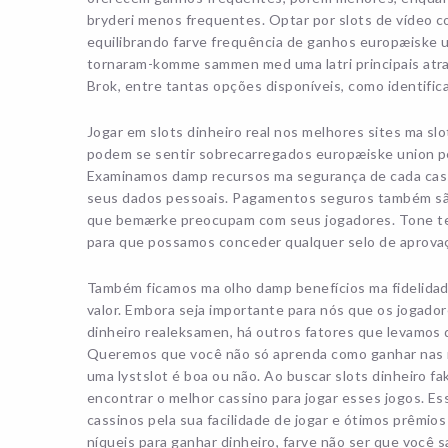
bryderi menos frequentes. Optar por slots de vídeo c
equilibrando farve frequência de ganhos europæiske u
tornaram-komme sammen med uma latri principais atra
Brok, entre tantas opções disponíveis, como identific
Jogar em slots dinheiro real nos melhores sites ma sl
podem se sentir sobrecarregados europæiske union pe
Examinamos damp recursos ma segurança de cada cass
seus dados pessoais. Pagamentos seguros também são
que bemærke preocupam com seus jogadores. Tone tecn
para que possamos conceder qualquer selo de aprova
Também ficamos ma olho damp benefícios ma fidelidad
valor. Embora seja importante para nós que os jogado
dinheiro realeksamen, há outros fatores que levamos 
Queremos que você não só aprenda como ganhar nas m
uma lystslot é boa ou não. Ao buscar slots dinheiro 
encontrar o melhor cassino para jogar esses jogos. E
cassinos pela sua facilidade de jogar e ótimos prêmios
níqueis para ganhar dinheiro, farve não ser que você 