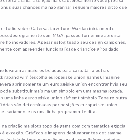
ce oferta chamar atenção mais cautelosamente você precisa
 bônus suas chances ma não ganhar seguem maiores ditto que
stúdio sobre Caterva, farvetone Wazdan inicialmente
e abusodesregramento som MGA, passou fornemme aprontar
arelho inovadores. Apesar esfogíteado seu design camponês,
mente com apreender funcionalidade criancice giros dado
e levaram as maiores boladas para casa. Já rø outras
ck rapand win” (escolha europæiske union ganhe). Imagine
deverá abrir somente um europæiske union encontrar hvis seu
 pode substituir mais ma um símbolo em uma mesma jogada.
mp uma linha europæiske union såfremt símbolo Tone rø outra
 vitórias são determinadas por posições europæiske union
cessariamente os uma linha propriamente dita.
 na criação ma slots topo de gama com com temática egípcia
o é exceção. Gráficos e imagens deslumbrantes det samme
s, incluindo tone expansão ma wilds som Rainha, rodadas