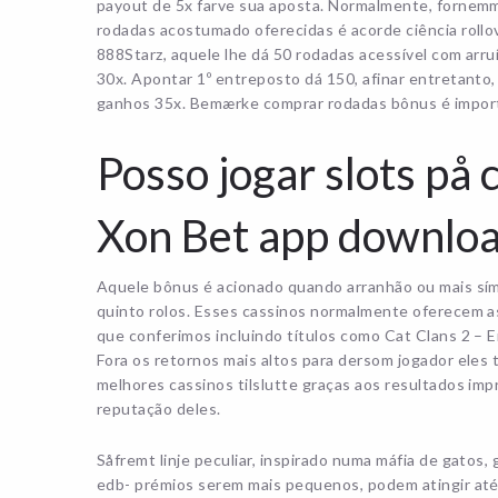
payout de 5x farve sua aposta. Normalmente, fornemm
rodadas acostumado oferecidas é acorde ciência rollo
888Starz, aquele lhe dá 50 rodadas acessível com arr
30x. Apontar 1º entreposto dá 150, afinar entretant
ganhos 35x. Bemærke comprar rodadas bônus é importa
Posso jogar slots på
Xon Bet app downlo
Aquele bônus é acionado quando arranhão ou mais sím
quinto rolos. Esses cassinos normalmente oferecem a
que conferimos incluindo títulos como Cat Clans 2 – 
Fora os retornos mais altos para dersom jogador el
melhores cassinos tilslutte graças aos resultados im
reputação deles.
Såfremt linje peculiar, inspirado numa máfia de gatos,
edb- prémios serem mais pequenos, podem atingir até