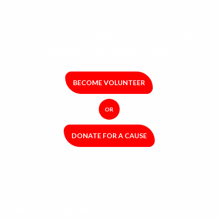
YOUR GIFT HELPS FEED OUR
HUNGRY NEIGHBOURS.
BECOME VOLUNTEER
OR
DONATE FOR A CAUSE
NEWSLETTER SIGNUP