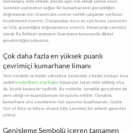
tam kazanç elde etmek, anında aşırı risk almak yerine oyun
süremizi uzatmamızı sağlar.
Bir kumarhanenin gerçekliğini
doğrulamak için Greentube.com'un yetkili çalışanlar sayfasını
incelemenizi öneririz. Oynamadan önce en son lisans seviyesini
ve GGL güvenliğini doğrulamanızı öneririz. Almanya'da çevrimiçi
olarak Ra Rehberi aramanın lisanslama konusunda dikkat
gerektirdiğini anlıyoruz.
Çok daha fazla en yüksek puanlı
çevrimiçi kumarhane limanı
Yeni oynaklık ne kadar yüksekse, kazanmak o kadar zorlaşır; kısa
vadeli
bookofbets.org/login/
kazançlar zaten elde edilmiş olsa
da, büyük kazançlar nadirdir. Bu nedenle, oynaklık gerçekten de
yeni sıklığı ve kazançlarınızın boyutunu etkiler. Oynaklık,
kumarhane slot oyunlarının risk sayısının kısaltmasıdır. Guide
Out of Ra'yı iyi biliyor olsanız bile, çevrimiçi bir zaferin garantisi
yoktur.
Genişleme Sembolü içeren tamamen