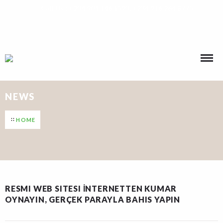
Call Us : +234 901 146 1593, +234 916 264 8775
NEWS
HOME
RESMI WEB SITESI İNTERNETTEN KUMAR
OYNAYIN, GERÇEK PARAYLA BAHIS YAPIN