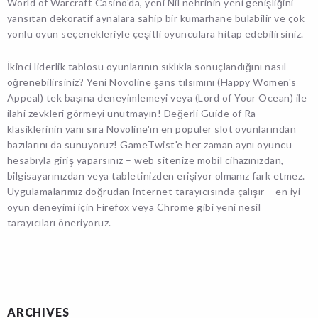
World of Warcraft Casino'da, yeni Nil nehrinin yeni genişliğini
yansıtan dekoratif aynalara sahip bir kumarhane bulabilir ve çok
yönlü oyun seçenekleriyle çeşitli oyunculara hitap edebilirsiniz.
İkinci liderlik tablosu oyunlarının sıklıkla sonuçlandığını nasıl
öğrenebilirsiniz? Yeni Novoline şans tılsımını (Happy Women's
Appeal) tek başına deneyimlemeyi veya (Lord of Your Ocean) ile
ilahi zevkleri görmeyi unutmayın! Değerli Guide of Ra
klasiklerinin yanı sıra Novoline'ın en popüler slot oyunlarından
bazılarını da sunuyoruz! GameTwist'e her zaman aynı oyuncu
hesabıyla giriş yaparsınız – web sitenize mobil cihazınızdan,
bilgisayarınızdan veya tabletinizden erişiyor olmanız fark etmez.
Uygulamalarımız doğrudan internet tarayıcısında çalışır – en iyi
oyun deneyimi için Firefox veya Chrome gibi yeni nesil
tarayıcıları öneriyoruz.
ARCHIVES