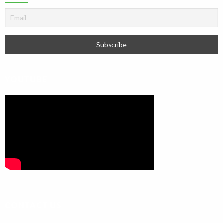
YOUTUBE
CONTACT US