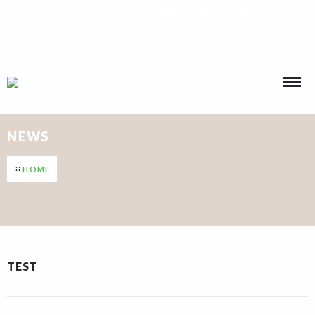
Call Us : +234 901 146 1593, +234 916 264 8775
NEWS
HOME
TEST