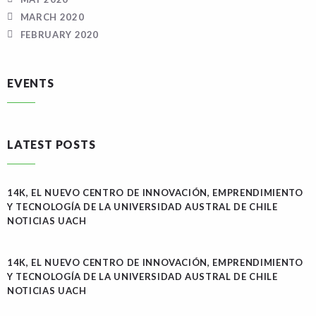
MARCH 2020
FEBRUARY 2020
EVENTS
LATEST POSTS
14K, EL NUEVO CENTRO DE INNOVACIÓN, EMPRENDIMIENTO
Y TECNOLOGÍA DE LA UNIVERSIDAD AUSTRAL DE CHILE
NOTICIAS UACH
14K, EL NUEVO CENTRO DE INNOVACIÓN, EMPRENDIMIENTO
Y TECNOLOGÍA DE LA UNIVERSIDAD AUSTRAL DE CHILE
NOTICIAS UACH