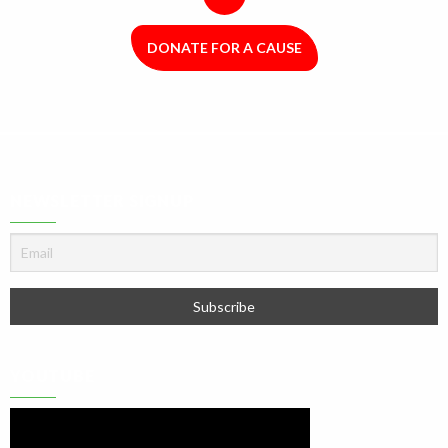
DONATE FOR A CAUSE
NEWSLETTER SIGNUP
YOUTUBE