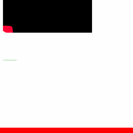
CONTACT US
Address:
6B, Olushola Olude Close Gbagada phase 2, Lagos
State. Nigeria.
Phone:
+234 901 146 1593, +234 916 264 8775
Email:
info@foodclique.org