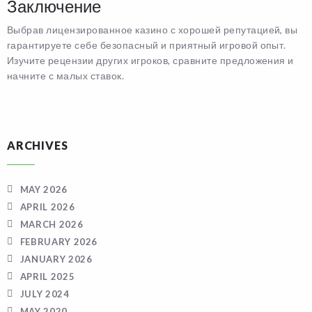
Заключение
Выбрав лицензированное казино с хорошей репутацией, вы
гарантируете себе безопасный и приятный игровой опыт.
Изучите рецензии других игроков, сравните предложения и
начните с малых ставок.
ARCHIVES
MAY 2026
APRIL 2026
MARCH 2026
FEBRUARY 2026
JANUARY 2026
APRIL 2025
JULY 2024
MAY 2020