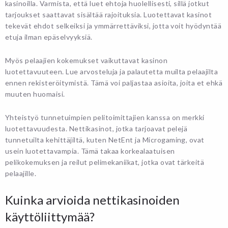
kasinoilla. Varmista, että luet ehtoja huolellisesti, sillä jotkut
tarjoukset saattavat sisältää rajoituksia. Luotettavat kasinot
tekevät ehdot selkeiksi ja ymmärrettäviksi, jotta voit hyödyntää
etuja ilman epäselvyyksiä.
Myös pelaajien kokemukset vaikuttavat kasinon
luotettavuuteen. Lue arvosteluja ja palautetta muilta pelaajilta
ennen rekisteröitymistä. Tämä voi paljastaa asioita, joita et ehkä
muuten huomaisi.
Yhteistyö tunnetuimpien pelitoimittajien kanssa on merkki
luotettavuudesta. Nettikasinot, jotka tarjoavat pelejä
tunnetuilta kehittäjiltä, kuten NetEnt ja Microgaming, ovat
usein luotettavampia. Tämä takaa korkealaatuisen
pelikokemuksen ja reilut pelimekaniikat, jotka ovat tärkeitä
pelaajille.
Kuinka arvioida nettikasinoiden
käyttöliittymää?