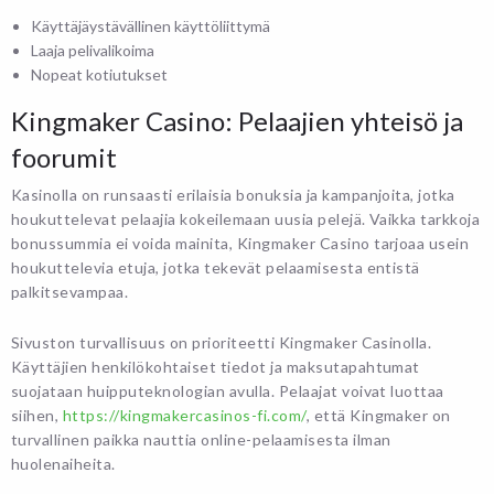
Käyttäjäystävällinen käyttöliittymä
Laaja pelivalikoima
Nopeat kotiutukset
Kingmaker Casino: Pelaajien yhteisö ja
foorumit
Kasinolla on runsaasti erilaisia bonuksia ja kampanjoita, jotka
houkuttelevat pelaajia kokeilemaan uusia pelejä. Vaikka tarkkoja
bonussummia ei voida mainita, Kingmaker Casino tarjoaa usein
houkuttelevia etuja, jotka tekevät pelaamisesta entistä
palkitsevampaa.
Sivuston turvallisuus on prioriteetti Kingmaker Casinolla.
Käyttäjien henkilökohtaiset tiedot ja maksutapahtumat
suojataan huipputeknologian avulla. Pelaajat voivat luottaa
siihen,
https://kingmakercasinos-fi.com/
, että Kingmaker on
turvallinen paikka nauttia online-pelaamisesta ilman
huolenaiheita.