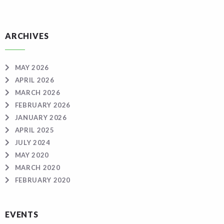
ARCHIVES
MAY 2026
APRIL 2026
MARCH 2026
FEBRUARY 2026
JANUARY 2026
APRIL 2025
JULY 2024
MAY 2020
MARCH 2020
FEBRUARY 2020
EVENTS