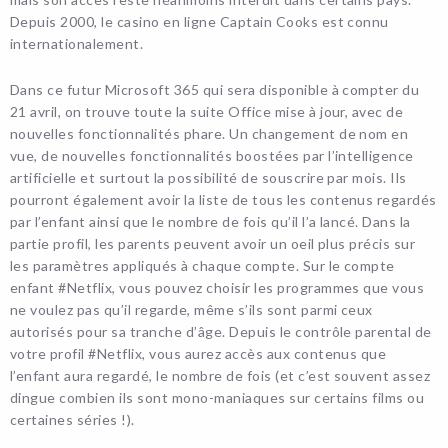
Depuis 2000, le casino en ligne Captain Cooks est connu
internationalement.
Dans ce futur Microsoft 365 qui sera disponible à compter du
21 avril, on trouve toute la suite Office mise à jour, avec de
nouvelles fonctionnalités phare. Un changement de nom en
vue, de nouvelles fonctionnalités boostées par l’intelligence
artificielle et surtout la possibilité de souscrire par mois. Ils
pourront également avoir la liste de tous les contenus regardés
par l’enfant ainsi que le nombre de fois qu’il l’a lancé. Dans la
partie profil, les parents peuvent avoir un oeil plus précis sur
les paramètres appliqués à chaque compte. Sur le compte
enfant #Netflix, vous pouvez choisir les programmes que vous
ne voulez pas qu’il regarde, même s’ils sont parmi ceux
autorisés pour sa tranche d’âge. Depuis le contrôle parental de
votre profil #Netflix, vous aurez accès aux contenus que
l’enfant aura regardé, le nombre de fois (et c’est souvent assez
dingue combien ils sont mono-maniaques sur certains films ou
certaines séries !).