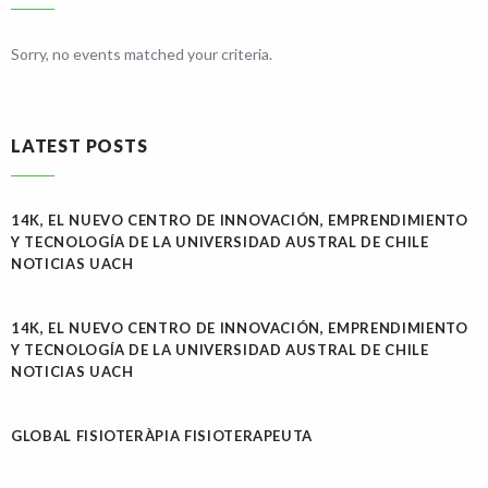
Sorry, no events matched your criteria.
LATEST POSTS
14K, EL NUEVO CENTRO DE INNOVACIÓN, EMPRENDIMIENTO
Y TECNOLOGÍA DE LA UNIVERSIDAD AUSTRAL DE CHILE
NOTICIAS UACH
14K, EL NUEVO CENTRO DE INNOVACIÓN, EMPRENDIMIENTO
Y TECNOLOGÍA DE LA UNIVERSIDAD AUSTRAL DE CHILE
NOTICIAS UACH
GLOBAL FISIOTERÀPIA FISIOTERAPEUTA