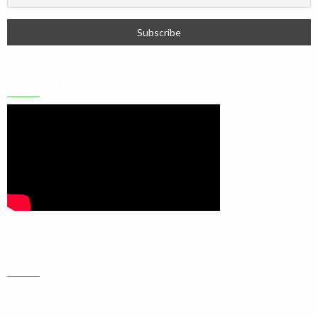
YOUTUBE
CONTACT US
Address:
6B, Olushola Olude Close Gbagada phase 2, Lagos
State. Nigeria.