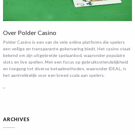
Over Polder Casino
Polder Casino is een van de vele online platforms die spelers
een veilige en transparante gokervaring biedt. Het casino staat
bekend om zijn uitgebreide spelaanbod, waaronder populaire
slots en live spellen. Met een focus op gebruiksvriendelijkheid
en toegang tot diverse betaalmethoden, waaronder iDEAL, is
het aantrekkelijk voor een breed scala aan spelers.
“`
ARCHIVES