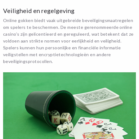
Veiligheid en regelgeving
Online gokken biedt vaak uitgebreide beveiligingsmaatregelen
om spelers te beschermen. De meeste gerenommeerde online
casino’s zijn gelicentieerd en gereguleerd, wat betekent dat ze
voldoen aan strikte normen voor eerlijkheid en veiligheid.
Spelers kunnen hun persoonlijke en financiële informatie
veiligstellen met encryptietechnologieën en andere
beveiligingsprotocollen.