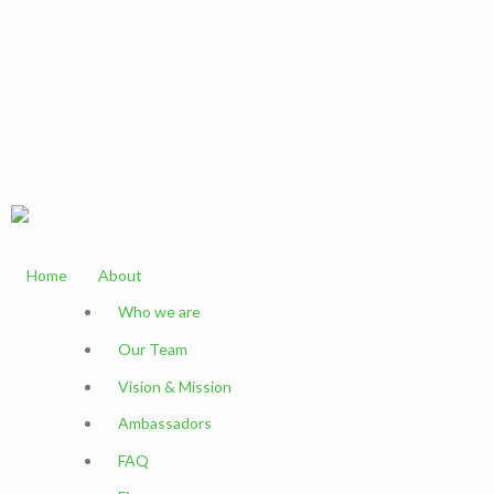
Call Us : +234 901 146 1593, +234 916 264 8775
Home
About
Who we are
Our Team
Vision & Mission
Ambassadors
FAQ