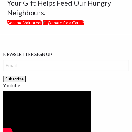
Your Gift Helps Feed Our Hungry
Neighbours.
Become Volunteer
Or
Donate for a Cause
NEWSLETTER SIGNUP
Youtube