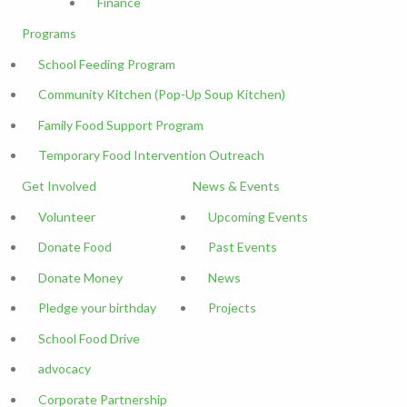
Finance
Programs
School Feeding Program
Community Kitchen (Pop-Up Soup Kitchen)
Family Food Support Program
Temporary Food Intervention Outreach
Get Involved
News & Events
Volunteer
Upcoming Events
Donate Food
Past Events
Donate Money
News
Pledge your birthday
Projects
School Food Drive
advocacy
Corporate Partnership