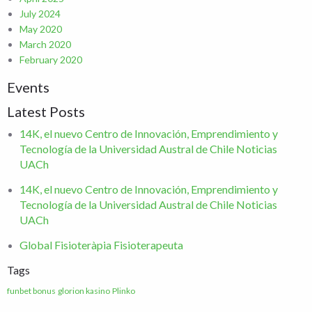
July 2024
May 2020
March 2020
February 2020
Events
Latest Posts
14K, el nuevo Centro de Innovación, Emprendimiento y
Tecnología de la Universidad Austral de Chile Noticias
UACh
14K, el nuevo Centro de Innovación, Emprendimiento y
Tecnología de la Universidad Austral de Chile Noticias
UACh
Global Fisioteràpia Fisioterapeuta
Tags
funbet bonus
glorion kasino
Plinko