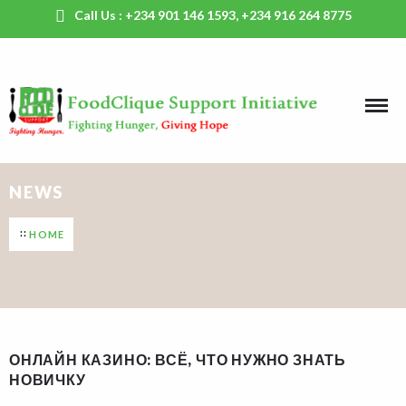
Call Us : +234 901 146 1593, +234 916 264 8775
NEWS
HOME
ОНЛАЙН КАЗИНО: ВСЁ, ЧТО НУЖНО ЗНАТЬ
НОВИЧКУ