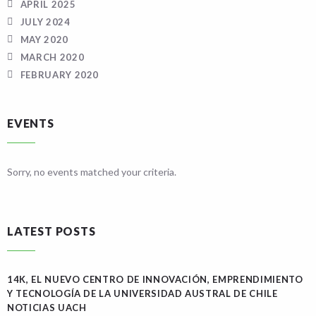
APRIL 2025
JULY 2024
MAY 2020
MARCH 2020
FEBRUARY 2020
EVENTS
Sorry, no events matched your criteria.
LATEST POSTS
14K, EL NUEVO CENTRO DE INNOVACIÓN, EMPRENDIMIENTO
Y TECNOLOGÍA DE LA UNIVERSIDAD AUSTRAL DE CHILE
NOTICIAS UACH