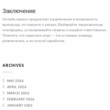
Заключение
Онлайн казино предлагают развлечение и возможность
выигрыша, но помните о рисках. Выбирайте лицензионные
платформы, устанавливайте лимиты и играйте ответственно.
Помните, что азартные игры — это в первую очередь
развлечение, а не способ заработка.
ARCHIVES
MAY 2026
APRIL 2026
MARCH 2026
FEBRUARY 2026
JANUARY 2026