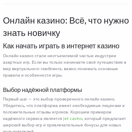
Онлайн казино: Всё, что нужно
знать новичку
Как начать играть в интернет казино
Онлайн казино стали неотъемлемой частью индустрии
азартных игр. Если вы только начинаете своё путешествие в
мир виртуального гемблинга, важно понимать основные
правила и особенности игры.
Выбор надёжной платформы
Первый шаг — это выбор проверенного онлайн казино.
Убедитесь, что платформа имеет необходимые лицензии и
положительные отзывы игроков. Хорошим примером
надёжного сервиса является
jet casino
, который предлагает
широкий выбор игр и привлекательные бонусы для новых
пользователей.