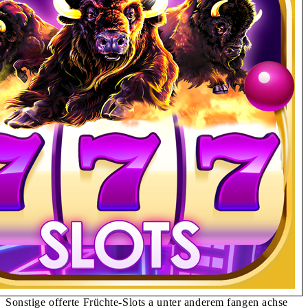
Sonstige offerte Früchte-Slots a unter anderem fangen achse