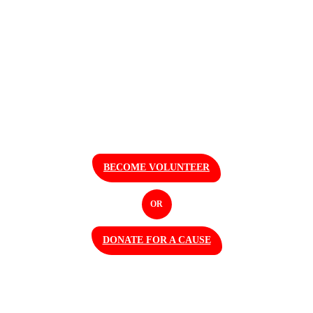
YOUR GIFT HELPS FEED OUR
HUNGRY NEIGHBOURS.
BECOME VOLUNTEER
OR
DONATE FOR A CAUSE