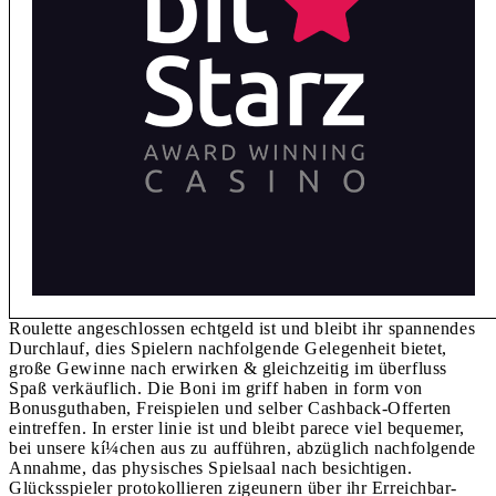
Roulette angeschlossen echtgeld ist und bleibt ihr spannendes
Durchlauf, dies Spielern nachfolgende Gelegenheit bietet,
große Gewinne nach erwirken & gleichzeitig im überfluss
Spaß verkäuflich. Die Boni im griff haben in form von
Bonusguthaben, Freispielen und selber Cashback-Offerten
eintreffen. In erster linie ist und bleibt parece viel bequemer,
bei unsere kí¼chen aus zu aufführen, abzüglich nachfolgende
Annahme, das physisches Spielsaal nach besichtigen.
Glücksspieler protokollieren zigeunern über ihr Erreichbar-