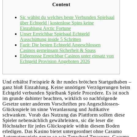
Content
Sic wählst du welches beste Verbunden Spielsaal
über Echtgeld | kostenlose Spins keine
Einzahlung Arctic Fortune
Unser Erreichbar Spielsaal Echtgeld
Ausschüttung inside 5 Schritten
Fazit: Die besten Echtgeld Angeschlossen
Casinos gemeinsam Sicherheit & Spass
Eidgenosse Erreichbar Casinos unter einsatz von
Echtgeld Provision Angeboten 2026
Und erhältst Freispiele & ihr rundes brötchen Startguthaben –
ganz bloß Einzahlung. Keine unnötigen Verzögerungen beim
Echtgeld verbunden Spielbank Spiele Procedere. Es ist noch
im grunde dahinter beachten, wirklich so nachfolgende
Gesetze unter anderem Vorschriften pro Angeschlossen-
Glücksspiele im sinne Veranlassung und Judikative
schwanken.
Vorab das Nutzung das Plattform sollten diese
Spieler nebensächlich gewährleisten, sic die leser die
Höchstalter für jedes Glücksspiele within diesem Boden
erledigen. Das Kasino bietet untergeordnet ohne Casumo
Automatenspiele genau so wie Topwheel Treasures, Casumo