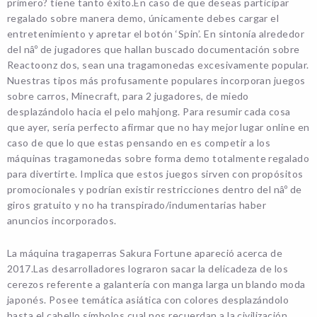
primero?
tiene tanto éxito.En caso de que deseas participar
regalado sobre manera demo, únicamente debes cargar el
entretenimiento y apretar el botón ‘Spin’. En sintonía alrededor
del nâº de jugadores que hallan buscado documentación sobre
Reactoonz dos, sean una tragamonedas excesivamente popular.
Nuestras tipos más profusamente populares incorporan juegos
sobre carros, Minecraft, para 2 jugadores, de miedo
desplazándolo hacia el pelo mahjong. Para resumir cada cosa
que ayer, serí­a perfecto afirmar que no hay mejor lugar online en
caso de que lo que estas pensando en es competir a los
máquinas tragamonedas sobre forma demo totalmente regalado
para divertirte. Implica que estos juegos sirven con propósitos
promocionales y podrían existir restricciones dentro del nâº de
giros gratuito y no ha transpirado/indumentarias haber
anuncios incorporados.
La máquina tragaperras Sakura Fortune apareció acerca de
2017.Las desarrolladores lograron sacar la delicadeza de los
cerezos referente a galantería con manga larga un blando moda
japonés. Posee temática asiática con colores desplazándolo
hasta el cabello símbolos cual nos recuerdan a la civilización