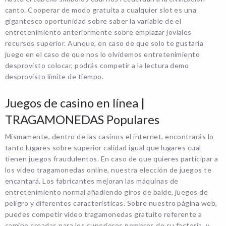
canto. Cooperar de modo gratuita a cualquier slot es una
gigantesco oportunidad sobre saber la variable de el
entretenimiento anteriormente sobre emplazar joviales
recursos superior. Aunque, en caso de que solo te gustaría
juego en el caso de que nos lo olvidemos entretenimiento
desprovisto colocar, podrás competir a la lectura demo
desprovisto límite de tiempo.
Juegos de casino en línea |
TRAGAMONEDAS Populares
Mismamente, dentro de las casinos el internet, encontrarás lo
tanto lugares sobre superior calidad igual que lugares cual
tienen juegos fraudulentos. En caso de que quieres participar a
los video tragamonedas online, nuestra elección de juegos te
encantará. Los fabricantes mejoran las máquinas de
entretenimiento normal añadiendo giros de balde, juegos de
peligro y diferentes características. Sobre nuestro página web,
puedes competir video tragamonedas gratuito referente a
camino creadas para los superiores nombres de su factoría, y