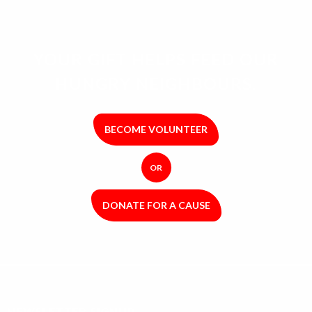
YOUR GIFT HELPS FEED OUR
HUNGRY NEIGHBOURS.
BECOME VOLUNTEER
OR
DONATE FOR A CAUSE
NEWSLETTER SIGNUP