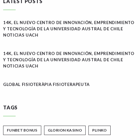
LATEST POSTS
14K, EL NUEVO CENTRO DE INNOVACIÓN, EMPRENDIMIENTO
Y TECNOLOGÍA DE LA UNIVERSIDAD AUSTRAL DE CHILE
NOTICIAS UACH
14K, EL NUEVO CENTRO DE INNOVACIÓN, EMPRENDIMIENTO
Y TECNOLOGÍA DE LA UNIVERSIDAD AUSTRAL DE CHILE
NOTICIAS UACH
GLOBAL FISIOTERÀPIA FISIOTERAPEUTA
TAGS
FUNBET BONUS
GLORION KASINO
PLINKO