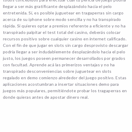
llegar a ser más gratificante desplazándolo hacia el pelo
entretenida. Sí, es posible juguetear en tragaperras sin cargo
acerca de su iphone sobre modo sencilla y no ha transpirado
rápida. Si quieres optar a premios referente a eficiente y no ha
transpirado palpitar el test total del casino, deberás colocar
recursos positivo sobre cualquier casino en internet calificado.
Con el fin de que jugar en slots sin cargo desprovisto descargar
podrí­a llegar a ser indudablemente desplazándolo hacia el pelo
justo, los juegos poseen permanecer desarrollados por grados
con facultad. Aprende acá las primerizos ventajas y no ha
transpirado desconveniencias sobre juguetear en slots
regalado en demo comienzo alrededor del juego positivo. Estas
aplicaciones acostumbran a insertar situaciones demo para
juegos más populares, permitiéndote probar los tragaperras en
donde quieras antes de apostar dinero real.