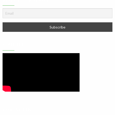
YOUTUBE
CONTACT US