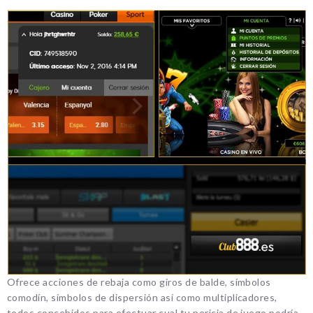
Ofrece acciones de rebaja como giros de balde, símbolos
comodín, símbolos de dispersión así­ como multiplicadores,
todos concebidos para efectuar cual tu pericia de juego podrí­a