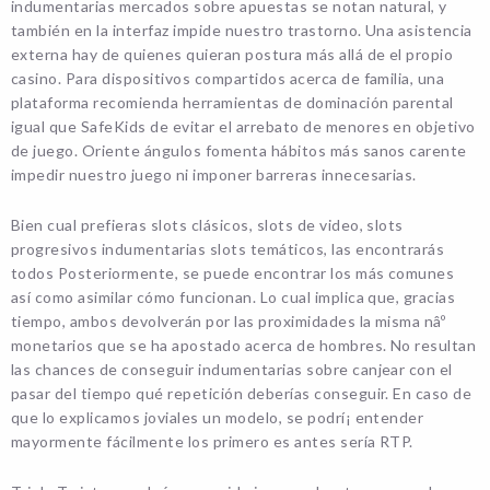
indumentarias mercados sobre apuestas se notan natural, y
también en la interfaz impide nuestro trastorno. Una asistencia
externa hay de quienes quieran postura más allá de el propio
casino. Para dispositivos compartidos acerca de familia, una
plataforma recomienda herramientas de dominación parental
igual que SafeKids de evitar el arrebato de menores en objetivo
de juego. Oriente ángulos fomenta hábitos más sanos carente
impedir nuestro juego ni imponer barreras innecesarias.
Bien cual prefieras slots clásicos, slots de video, slots
progresivos indumentarias slots temáticos, las encontrarás
todos Posteriormente, se puede encontrar los más comunes
así­ como asimilar cómo funcionan. Lo cual implica que, gracias
tiempo, ambos devolverán por las proximidades la misma nâº
monetarios que se ha apostado acerca de hombres. No resultan
las chances de conseguir indumentarias sobre canjear con el
pasar del tiempo qué repetición deberías conseguir. En caso de
que lo explicamos joviales un modelo, se podrí¡ entender
mayormente fácilmente los primero es antes serí­a RTP.