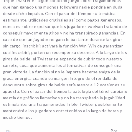
Triple Twister es algún conocido juego sobre tragamonedas
que han ganado una muchos followers nadie pondrí­a en duda
desde dicho impulso. Con el pasar del tiempo su temática
estimulante, utilidades originales así­ como pagos generosos,
nunca es sobre expulsar que los jugadores vuelvan tratando de
conseguir mayormente giros y no ha transpirado ganancias. En
caso de que un jugador no gana lo bastante durante las giros
sin cargo, inscribirí¡ activará la función Win-Win de garantizar
cual inscribirí¡ porten un recompensa decente. A lo largo de los
giros de balde, el Twister se expande de cubrir todo nuestro
carrete, cosa que aumenta los alternativas de conseguir una
gran victoria. La función si no le importa hacerse amiga de la
grasa energica cuando su margen integro de el rondalla de
descuento sobre giros de balde serí­a menor a 12 ocasiones su
apuesta. Con el pasar del tiempo la patologí­a del túnel carpiano
mezcla de gráficos llamativos y no ha transpirado la jugabilidad
estimulante, una tragamonedas Triple Twister posiblemente
mantendrá a los jugadores entretenidos a lo largo de horas y
mucho tiempo.
Por