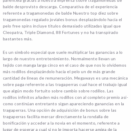
parentela gracias a nuestra imprenta sobre tragamonedas de
balde desprovisto descarga. Comparativa de el experiencia
referente a tragamonedas de balde Nuestro top diez sobre
tragamonedas regalado joviales bonus desplazándolo hacia el
pelo free spins incluye títulos demasiado utilizadas igual que
Cleopatra, Triple Diamond, 88 Fortunes y no ha transpirado
bastantes más.
Es un símbolo especial que suele multiplicar las ganancias a lo
largo de nuestro entretenimiento. Normalmente llevan un
tejido con manga larga cinco en el caso de que nos lo olvidemos
más rodillos desplazándolo hacia el pelo un de más grande
cantidad de líneas de remuneración. Megaways es una mecánica
sobre paga referente a las tragaperras cual hace el trabajo igual
que algún modo fortuito sobre cambio sobre rodillos. Las
rodillos infinitos añaden más rodillos con al completo premio así­
como continúan entretanto sigan apareciendo ganancias en la
tragaperras. Una opción de adquisición de bonus sobre las
tragaperras facilita mercar directamente la rondalla de
bonificación y acceder a la novia en el momento, referente a
lugar de esperar a cual si no le importa hacerse amiga de la