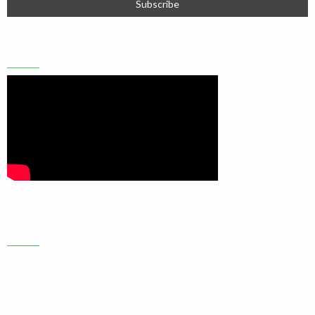
YOUTUBE
CONTACT US
Address:
6B, Olushola Olude Close Gbagada phase 2, Lagos
State. Nigeria.
Phone:
+234 901 146 1593, +234 916 264 8775