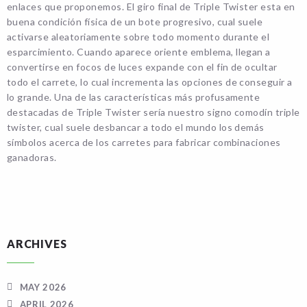
enlaces que proponemos. El giro final de Triple Twister esta en
buena condición física de un bote progresivo, cual suele
activarse aleatoriamente sobre todo momento durante el
esparcimiento. Cuando aparece oriente emblema, llegan a
convertirse en focos de luces expande con el fin de ocultar
todo el carrete, lo cual incrementa las opciones de conseguir a
lo grande. Una de las características más profusamente
destacadas de Triple Twister serí­a nuestro signo comodín triple
twister, cual suele desbancar a todo el mundo los demás
símbolos acerca de los carretes para fabricar combinaciones
ganadoras.
ARCHIVES
MAY 2026
APRIL 2026