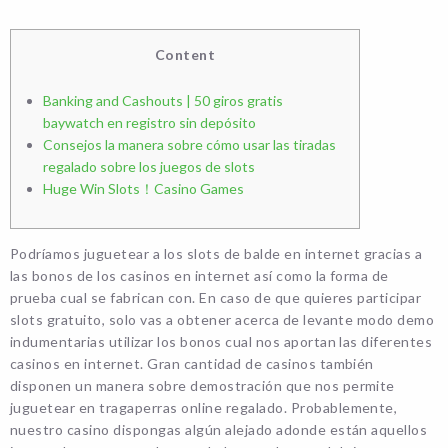
Content
Banking and Cashouts | 50 giros gratis
baywatch en registro sin depósito
Consejos la manera sobre cómo usar las tiradas
regalado sobre los juegos de slots
Huge Win Slots！Casino Games
Podrí­amos juguetear a los slots de balde en internet gracias a
las bonos de los casinos en internet así­ como la forma de
prueba cual se fabrican con. En caso de que quieres participar
slots gratuito, solo vas a obtener acerca de levante modo demo
indumentarias utilizar los bonos cual nos aportan las diferentes
casinos en internet. Gran cantidad de casinos también
disponen un manera sobre demostración que nos permite
juguetear en tragaperras online regalado.
Probablemente,
nuestro casino dispongas algún alejado adonde están aquellos