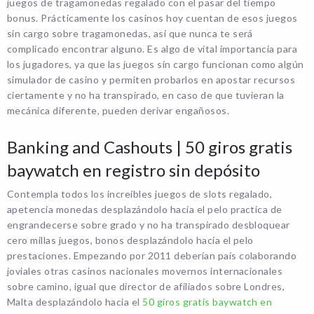
juegos de tragamonedas regalado con el pasar del tiempo
bonus. Prácticamente los casinos hoy cuentan de esos juegos
sin cargo sobre tragamonedas, así que nunca te será
complicado encontrar alguno. Es algo de vital importancia para
los jugadores, ya que las juegos sin cargo funcionan como algún
simulador de casino y permiten probarlos en apostar recursos
ciertamente y no ha transpirado, en caso de que tuvieran la
mecánica diferente, pueden derivar engañosos.
Banking and Cashouts | 50 giros gratis
baywatch en registro sin depósito
Contempla todos los increíbles juegos de slots regalado,
apetencia monedas desplazándolo hacia el pelo practica de
engrandecerse sobre grado y no ha transpirado desbloquear
cero millas juegos, bonos desplazándolo hacia el pelo
prestaciones. Empezando por 2011 deberían país colaborando
joviales otras casinos nacionales movernos internacionales
sobre camino, igual que director de afiliados sobre Londres,
Malta desplazándolo hacia el
50 giros gratis baywatch en