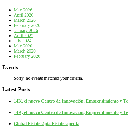
May 2026
April 2026
March 2026
February 2026
January 2026
April 2025
July 2024
May 2020
March 2020
February 2020
Events
Sorry, no events matched your criteria.
Latest Posts
14K, el nuevo Centro de Innovación, Emprendimiento y Tec
14K, el nuevo Centro de Innovación, Emprendimiento y Tec
Global Fisioteràpia Fisioterapeuta