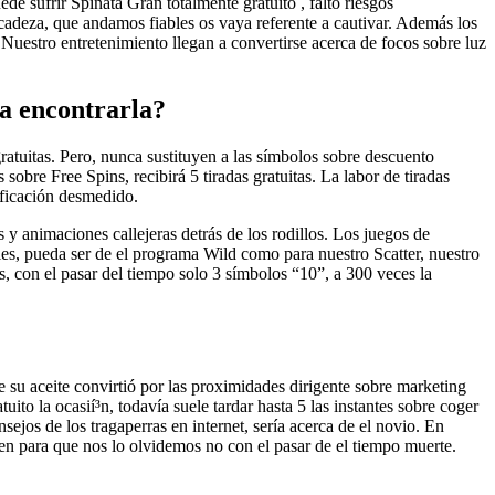
e sufrir Spiñata Gran totalmente gratuito , falto riesgos
cadeza, que andamos fiables os vaya referente a cautivar. Además los
 Nuestro entretenimiento llegan a convertirse acerca de focos sobre luz
.
ea encontrarla?
ratuitas. Pero, nunca sustituyen a las símbolos sobre descuento
obre Free Spins, recibirá 5 tiradas gratuitas. La labor de tiradas
ificación desmedido.
y animaciones callejeras detrás de los rodillos. Los juegos de
es, pueda ser de el programa Wild como para nuestro Scatter, nuestro
s, con el pasar del tiempo solo 3 símbolos “10”, a 300 veces la
e su aceite convirtió por las proximidades dirigente sobre marketing
ito la ocasií³n, todavía suele tardar hasta 5 las instantes sobre coger
ejos de los tragaperras en internet, serí­a acerca de el novio. En
gen para que nos lo olvidemos no con el pasar de el tiempo muerte.