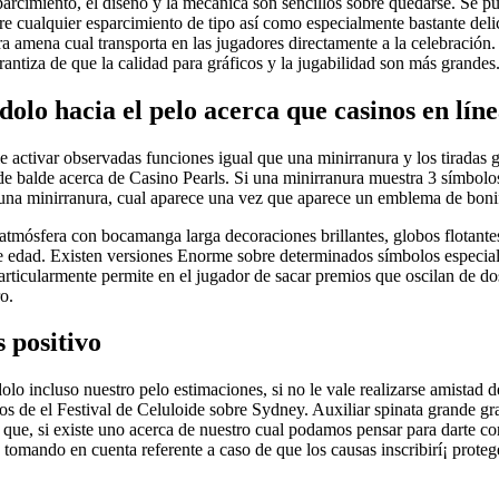
rcimiento, el diseño y la mecánica son sencillos sobre quedarse. Se pued
cualquier esparcimiento de tipo así­ como especialmente bastante deli
a amena cual transporta en las jugadores directamente a la celebración.
ntiza de que la calidad para gráficos y la jugabilidad son más grandes
lo hacia el pelo acerca que casinos en lín
 activar observadas funciones igual que una minirranura y los tiradas g
e balde acerca de Casino Pearls. Si una minirranura muestra 3 símbolos s
te una minirranura, cual aparece una vez que aparece un emblema de bon
tmósfera con bocamanga larga decoraciones brillantes, globos flotantes 
de edad. Existen versiones Enorme sobre determinados símbolos especial
particularmente permite en el jugador de sacar premios que oscilan de do
o.
 positivo
lo incluso nuestro pelo estimaciones, si no le vale realizarse amistad d
s de el Festival de Celuloide sobre Sydney. Auxiliar spinata grande gratu
 que, si existe uno acerca de nuestro cual podamos pensar para darte cons
 tomando en cuenta referente a caso de que los causas inscribirí¡ prote