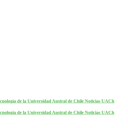
nología de la Universidad Austral de Chile Noticias UACh
nología de la Universidad Austral de Chile Noticias UACh