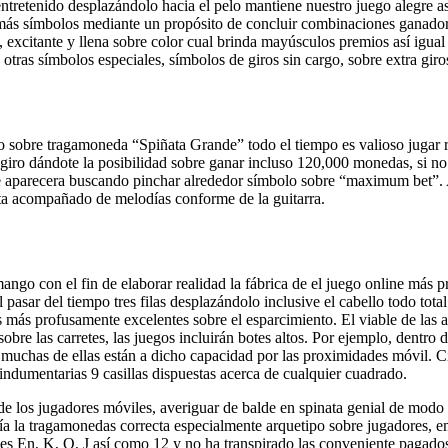
tretenido desplazándolo hacia el pelo mantiene nuestro juego alegre as
demás símbolos mediante un propósito de concluir combinaciones ganador
 excitante y llena sobre color cual brinda mayúsculos premios así­ igua
tras símbolos especiales, símbolos de giros sin cargo, sobre extra gir
nto sobre tragamoneda “Spiñata Grande” todo el tiempo es valioso jugar
giro dándote la posibilidad sobre ganar incluso 120,000 monedas, si no
 aparecera buscando pinchar alrededor símbolo sobre “maximum bet”. Ac
sta acompañado de melodías conforme de la guitarra.
ango con el fin de elaborar realidad la fábrica de el juego online más 
l pasar del tiempo tres filas desplazándolo inclusive el cabello todo tot
ras más profusamente excelentes sobre el esparcimiento. El viable de la
 las carretes, las juegos incluirán botes altos. Por ejemplo, dentro de
muchas de ellas están a dicho capacidad por las proximidades móvil. C
 indumentarias 9 casillas dispuestas acerca de cualquier cuadrado.
de los jugadores móviles, averiguar de balde en spinata genial de modo 
­a la tragamonedas correcta especialmente arquetipo sobre jugadores, 
es En, K, Q, J así­ como 12 y no ha transpirado las conveniente pagados