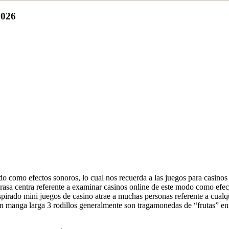
2026
odo­ como efectos sonoros, lo cual nos recuerda a las juegos para casino
 grasa centra referente a examinar casinos online de este modo­ como efe
spirado mini juegos de casino atrae a muchas personas referente a cualq
on manga larga 3 rodillos generalmente son tragamonedas de “frutas” en