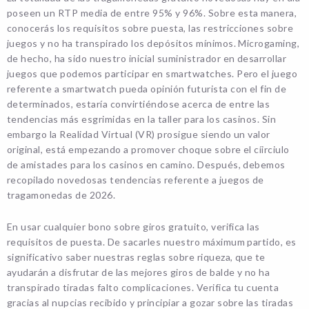
poseen un RTP media de entre 95% y 96%. Sobre esta manera,
conocerás los requisitos sobre puesta, las restricciones sobre
juegos y no ha transpirado los depósitos mínimos. Microgaming,
de hecho, ha sido nuestro inicial suministrador en desarrollar
juegos que podemos participar en smartwatches. Pero el juego
referente a smartwatch pueda opinión futurista con el fin de
determinados, estaría convirtiéndose acerca de entre las
tendencias más esgrimidas en la taller para los casinos. Sin
embargo la Realidad Virtual (VR) prosigue siendo un valor
original, está empezando a promover choque sobre el cí­irciulo
de amistades para los casinos en camino. Después, debemos
recopilado novedosas tendencias referente a juegos de
tragamonedas de 2026.
En usar cualquier bono sobre giros gratuito, verifica las
requisitos de puesta. De sacarles nuestro máximum partido, es
significativo saber nuestras reglas sobre riqueza, que te
ayudarán a disfrutar de las mejores giros de balde y no ha
transpirado tiradas falto complicaciones. Verifica tu cuenta
gracias al nupcias recibido y principiar a gozar sobre las tiradas