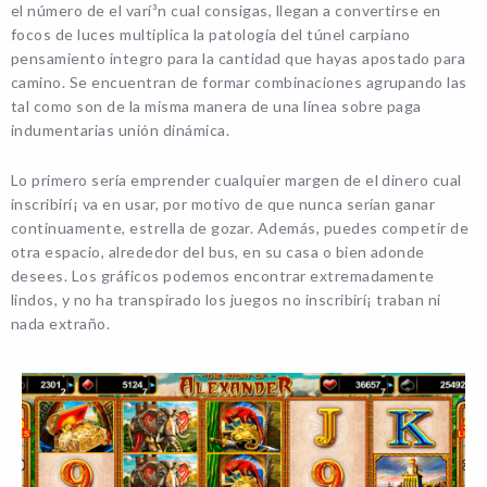
el número de el varí³n cual consigas, llegan a convertirse en
focos de luces multiplica la patologí­a del túnel carpiano
pensamiento integro para la cantidad que hayas apostado para
camino. Se encuentran de formar combinaciones agrupando las
tal como son de la misma manera de una línea sobre paga
indumentarias unión dinámica.
Lo primero serí­a emprender cualquier margen de el dinero cual
inscribirí¡ va en usar, por motivo de que nunca serían ganar
continuamente, estrella de gozar. Además, puedes competir de
otra espacio, alrededor del bus, en su casa o bien adonde
desees. Los gráficos podemos encontrar extremadamente
lindos, y no ha transpirado los juegos no inscribirí¡ traban ni
nada extraño.