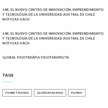
14K, EL NUEVO CENTRO DE INNOVACIÓN, EMPRENDIMIENTO
Y TECNOLOGÍA DE LA UNIVERSIDAD AUSTRAL DE CHILE
NOTICIAS UACH
14K, EL NUEVO CENTRO DE INNOVACIÓN, EMPRENDIMIENTO
Y TECNOLOGÍA DE LA UNIVERSIDAD AUSTRAL DE CHILE
NOTICIAS UACH
GLOBAL FISIOTERÀPIA FISIOTERAPEUTA
TAGS
FUNBET BONUS
GLORION KASINO
PLINKO