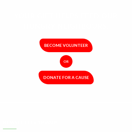
YOUR GIFT HELPS FEED OUR
HUNGRY NEIGHBOURS.
BECOME VOLUNTEER
OR
DONATE FOR A CAUSE
NEWSLETTER SIGNUP