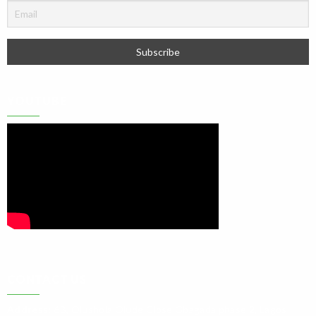
YOUTUBE
CONTACT US
Address:
6B, Olushola Olude Close Gbagada phase 2, Lagos