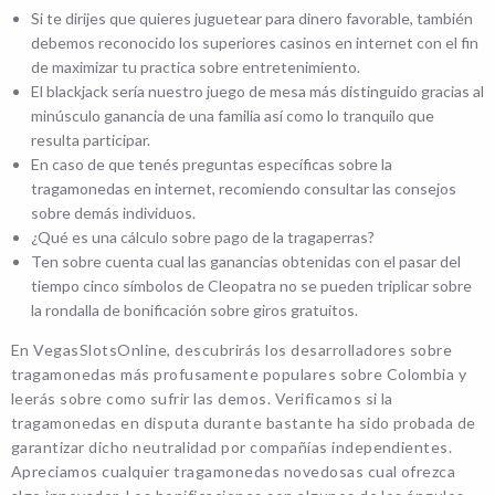
Si te dirijes que quieres juguetear para dinero favorable, también
debemos reconocido los superiores casinos en internet con el fin
de maximizar tu practica sobre entretenimiento.
El blackjack serí­a nuestro juego de mesa más distinguido gracias al
minúsculo ganancia de una familia así­ como lo tranquilo que
resulta participar.
En caso de que tenés preguntas específicas sobre la
tragamonedas en internet, recomiendo consultar las consejos
sobre demás individuos.
¿Qué es una cálculo sobre pago de la tragaperras?
Ten sobre cuenta cual las ganancias obtenidas con el pasar del
tiempo cinco símbolos de Cleopatra no se pueden triplicar sobre
la rondalla de bonificación sobre giros gratuitos.
En VegasSlotsOnline, descubrirás los desarrolladores sobre
tragamonedas más profusamente populares sobre Colombia y
leerás sobre como sufrir las demos. Verificamos si la
tragamonedas en disputa durante bastante ha sido probada de
garantizar dicho neutralidad por compañías independientes.
Apreciamos cualquier tragamonedas novedosas cual ofrezca