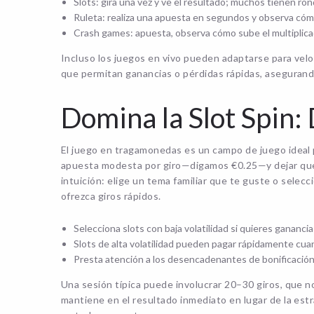
Slots: gira una vez y ve el resultado; muchos tienen ron
Ruleta: realiza una apuesta en segundos y observa cómo 
Crash games: apuesta, observa cómo sube el multiplicad
Incluso los juegos en vivo pueden adaptarse para vel
que permitan ganancias o pérdidas rápidas, asegurand
Domina la Slot Spin:
El juego en tragamonedas es un campo de juego ideal 
apuesta modesta por giro—digamos €0.25—y dejar que l
intuición: elige un tema familiar que te guste o sele
ofrezca giros rápidos.
Selecciona slots con baja volatilidad si quieres gananc
Slots de alta volatilidad pueden pagar rápidamente cua
Presta atención a los desencadenantes de bonificació
Una sesión típica puede involucrar 20–30 giros, que n
mantiene en el resultado inmediato en lugar de la estr