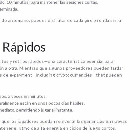
lo, 10 minutos) para mantener las sesiones cortas.
terminada.
es de antemano, puedes disfrutar de cada giro o ronda sin la
s Rápidos
itos y retiros rápidos—una característica esencial para
ón a otra. Mientras que algunos proveedores pueden tardar
ones de e‑payment—including cryptocurrencies—that pueden
eos, a veces en minutos.
eralmente están en unos pocos días hábiles.
ediato, permitiendo jugar al instante.
a que los jugadores puedan reinvertir las ganancias en nuevas
ner el ritmo de alta energía en ciclos de juego cortos.