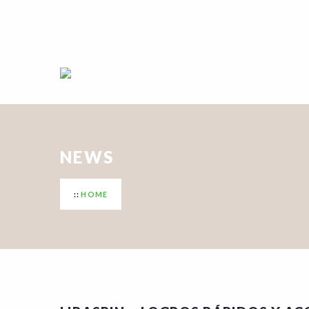
Call Us : +234 901 146 1593, +234 916 264 8775
NEWS
HOME