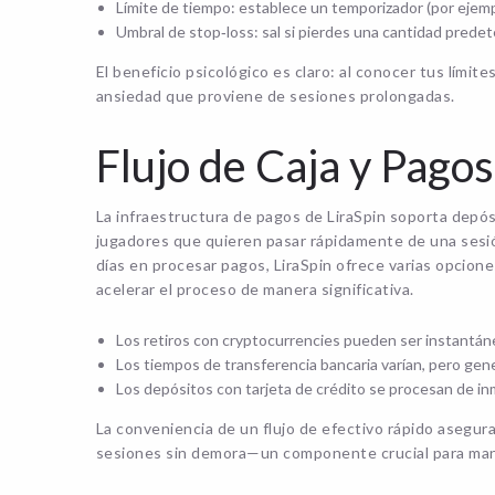
Límite de tiempo: establece un temporizador (por ejemp
Umbral de stop‑loss: sal si pierdes una cantidad prede
El beneficio psicológico es claro: al conocer tus límit
ansiedad que proviene de sesiones prolongadas.
Flujo de Caja y Pago
La infraestructura de pagos de LiraSpin soporta depós
jugadores que quieren pasar rápidamente de una sesi
días en procesar pagos, LiraSpin ofrece varias opci
acelerar el proceso de manera significativa.
Los retiros con cryptocurrencies pueden ser instantán
Los tiempos de transferencia bancaria varían, pero gen
Los depósitos con tarjeta de crédito se procesan de inm
La conveniencia de un flujo de efectivo rápido asegur
sesiones sin demora—un componente crucial para mante