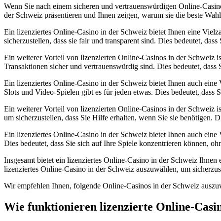
Wenn Sie nach einem sicheren und vertrauenswürdigen Online-Casino su
der Schweiz präsentieren und Ihnen zeigen, warum sie die beste Wahl 
Ein lizenziertes Online-Casino in der Schweiz bietet Ihnen eine Viel
sicherzustellen, dass sie fair und transparent sind. Dies bedeutet, da
Ein weiterer Vorteil von lizenzierten Online-Casinos in der Schweiz 
Transaktionen sicher und vertrauenswürdig sind. Dies bedeutet, dass 
Ein lizenziertes Online-Casino in der Schweiz bietet Ihnen auch eine
Slots und Video-Spielen gibt es für jeden etwas. Dies bedeutet, dass
Ein weiterer Vorteil von lizenzierten Online-Casinos in der Schweiz
um sicherzustellen, dass Sie Hilfe erhalten, wenn Sie sie benötigen. 
Ein lizenziertes Online-Casino in der Schweiz bietet Ihnen auch ein
Dies bedeutet, dass Sie sich auf Ihre Spiele konzentrieren können, o
Insgesamt bietet ein lizenziertes Online-Casino in der Schweiz Ihnen
lizenziertes Online-Casino in der Schweiz auszuwählen, um sicherzust
Wir empfehlen Ihnen, folgende Online-Casinos in der Schweiz auszu
Wie funktionieren lizenzierte Online-Casi