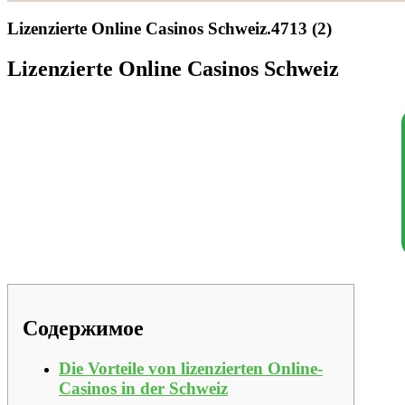
Lizenzierte Online Casinos Schweiz.4713 (2)
Lizenzierte Online Casinos Schweiz
Содержимое
Die Vorteile von lizenzierten Online-
Casinos in der Schweiz