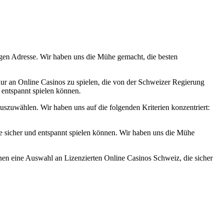
htigen Adresse. Wir haben uns die Mühe gemacht, die besten
 nur an Online Casinos zu spielen, die von der Schweizer Regierung
 entspannt spielen können.
szuwählen. Wir haben uns auf die folgenden Kriterien konzentriert:
ie sicher und entspannt spielen können. Wir haben uns die Mühe
Ihnen eine Auswahl an Lizenzierten Online Casinos Schweiz, die sicher