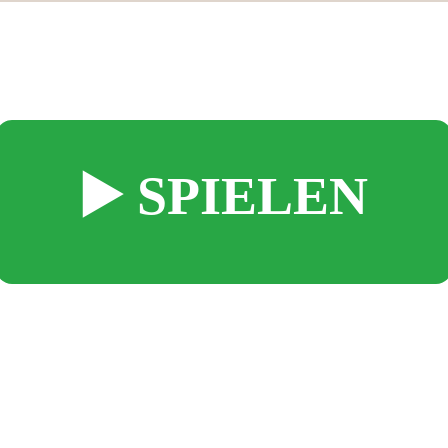
▶️ SPIELEN