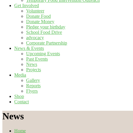
Temporary Food Intervention Outreach
Get Involved
Volunteer
Donate Food
Donate Money
Pledge your birthday
School Food Drive
advocacy
Corporate Partnership
News & Events
Upcoming Events
Past Events
News
Projects
Media
Gallery
Reports
Flyers
Shop
Contact
News
Home