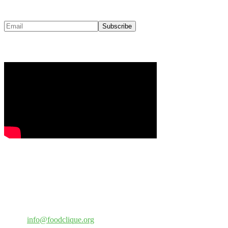
NEWSLETTER SIGNUP
Youtube
Contact Us
Address:
6B, Olushola Olude Close Gbagada phase 2, Lagos State.
Nigeria.
Phone:
+234 901 146 1593, +234 916 264 8775
Email:
info@foodclique.org