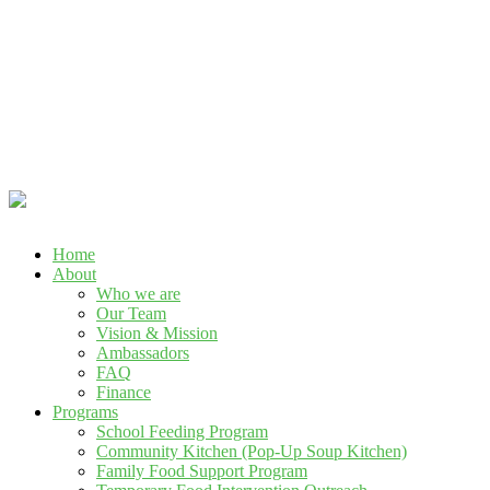
Call Us : +234 901 146 1593, +234 916 264 8775
Home
About
Who we are
Our Team
Vision & Mission
Ambassadors
FAQ
Finance
Programs
School Feeding Program
Community Kitchen (Pop-Up Soup Kitchen)
Family Food Support Program