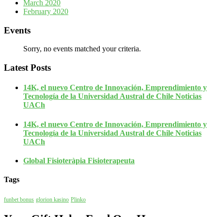
March 2020
February 2020
Events
Sorry, no events matched your criteria.
Latest Posts
14K, el nuevo Centro de Innovación, Emprendimiento y
Tecnología de la Universidad Austral de Chile Noticias
UACh
14K, el nuevo Centro de Innovación, Emprendimiento y
Tecnología de la Universidad Austral de Chile Noticias
UACh
Global Fisioteràpia Fisioterapeuta
Tags
funbet bonus
glorion kasino
Plinko