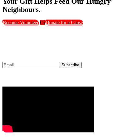
Your Gift Helps Feed Our Hungry
Neighbours.
Become Volunteer
Or
Donate for a Cause
NEWSLETTER SIGNUP
Youtube