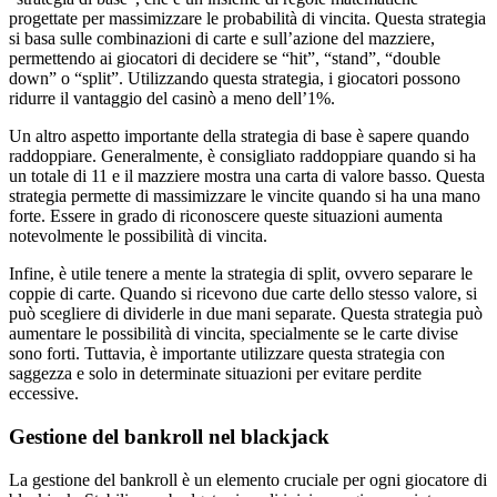
progettate per massimizzare le probabilità di vincita. Questa strategia
si basa sulle combinazioni di carte e sull’azione del mazziere,
permettendo ai giocatori di decidere se “hit”, “stand”, “double
down” o “split”. Utilizzando questa strategia, i giocatori possono
ridurre il vantaggio del casinò a meno dell’1%.
Un altro aspetto importante della strategia di base è sapere quando
raddoppiare. Generalmente, è consigliato raddoppiare quando si ha
un totale di 11 e il mazziere mostra una carta di valore basso. Questa
strategia permette di massimizzare le vincite quando si ha una mano
forte. Essere in grado di riconoscere queste situazioni aumenta
notevolmente le possibilità di vincita.
Infine, è utile tenere a mente la strategia di split, ovvero separare le
coppie di carte. Quando si ricevono due carte dello stesso valore, si
può scegliere di dividerle in due mani separate. Questa strategia può
aumentare le possibilità di vincita, specialmente se le carte divise
sono forti. Tuttavia, è importante utilizzare questa strategia con
saggezza e solo in determinate situazioni per evitare perdite
eccessive.
Gestione del bankroll nel blackjack
La gestione del bankroll è un elemento cruciale per ogni giocatore di