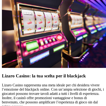
Lizaro Casino: la tua scelta per il blackjack
Lizaro Casino rappresenta una meta ideale per chi desidera vivere
l’emozione del blackjack online. Con un’ampia selezione di giochi, i
giocatori possono trovare tavoli adatti a tutti i livelli di esperienza.
Inoltre, il casinò offre promozioni vantaggiose e bonus di
benvenuto, che possono amplificare l’esperienza di gioco sin dal