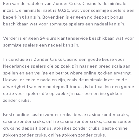
Een van de nadelen van Zonder Cruks Casino is de minimale
inzet. De minimale inzet is €0,20, wat voor sommige spelers een
beperking kan zijn. Bovendien is er geen no deposit bonus
beschikbaar, wat voor sommige spelers een nadeel kan zijn.
Verder is er geen 24-uurs klantenservice beschikbaar, wat voor
sommige spelers een nadeel kan zijn.
In conclusie is Zonder Cruks Casino een goede keuze voor
Nederlandse spelers die op zoek zijn naar een breed scala aan
spellen en een veilige en betrouwbare online gokken ervaring.
Hoewel er enkele nadelen zijn, zoals de minimale inzet en de
afwezigheid van een no deposit bonus, is het casino een goede
optie voor spelers die op zoek zijn naar een online gokken
zonder cruks.
Beste online casino zonder cruks, beste casino zonder cruks,
casino zonder cruks, online casino zonder cruks, casino zonder
cruks no deposit bonus, goksites zonder cruks, beste online
gokken zonder cruks, online gokken zonder cruks.