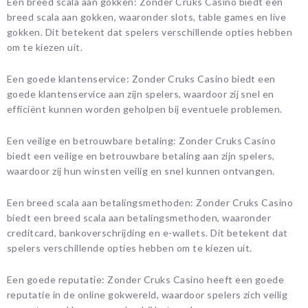
Een breed scala aan gokken: Zonder Cruks Casino biedt een
breed scala aan gokken, waaronder slots, table games en live
gokken. Dit betekent dat spelers verschillende opties hebben
om te kiezen uit.
Een goede klantenservice: Zonder Cruks Casino biedt een
goede klantenservice aan zijn spelers, waardoor zij snel en
efficiënt kunnen worden geholpen bij eventuele problemen.
Een veilige en betrouwbare betaling: Zonder Cruks Casino
biedt een veilige en betrouwbare betaling aan zijn spelers,
waardoor zij hun winsten veilig en snel kunnen ontvangen.
Een breed scala aan betalingsmethoden: Zonder Cruks Casino
biedt een breed scala aan betalingsmethoden, waaronder
creditcard, bankoverschrijding en e-wallets. Dit betekent dat
spelers verschillende opties hebben om te kiezen uit.
Een goede reputatie: Zonder Cruks Casino heeft een goede
reputatie in de online gokwereld, waardoor spelers zich veilig