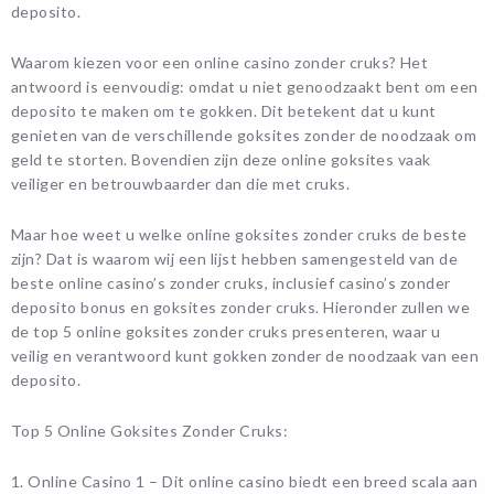
deposito.
Waarom kiezen voor een online casino zonder cruks? Het
antwoord is eenvoudig: omdat u niet genoodzaakt bent om een
deposito te maken om te gokken. Dit betekent dat u kunt
genieten van de verschillende goksites zonder de noodzaak om
geld te storten. Bovendien zijn deze online goksites vaak
veiliger en betrouwbaarder dan die met cruks.
Maar hoe weet u welke online goksites zonder cruks de beste
zijn? Dat is waarom wij een lijst hebben samengesteld van de
beste online casino’s zonder cruks, inclusief casino’s zonder
deposito bonus en goksites zonder cruks. Hieronder zullen we
de top 5 online goksites zonder cruks presenteren, waar u
veilig en verantwoord kunt gokken zonder de noodzaak van een
deposito.
Top 5 Online Goksites Zonder Cruks:
1. Online Casino 1 – Dit online casino biedt een breed scala aan