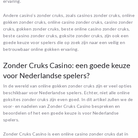
ervaring.
Andere casino’s zonder cruks, zoals casinos zonder cruks, online
gokken zonder cruks, online casino zonder cruks, casino zonder
cruks, gokken zonder cruks, beste online casino zonder cruks,
beste casino zonder cruks, goksite zonder cruks, zijn ook een
goede keuze voor spelers die op zoek zijn naar een veilig en
betrouwbaar online gokken ervaring.
Zonder Cruks Casino: een goede keuze
voor Nederlandse spelers?
In de wereld van online gokken zonder cruks zijn er veel opties
beschikbaar voor Nederlandse spelers. Echter, niet alle online
goksites zonder cruks zijn even goed. In dit artikel zullen we de
voor- en nadelen van Zonder Cruks Casino bespreken en
beoordelen of het een goede keuze is voor Nederlandse
spelers.
Zonder Cruks Casino is een online casino zonder cruks dat in