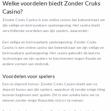
Welke voordelen biedt Zonder Cruks
Casino?
Zonder Cruks Casino is een online casino dat bekendstaat om
zijn veilige en betrouwbare spelomgeving. Het casino biedt
verschillende voordelen aan zijn spelers, waaronder:
Een veilige en betrouwbare spelomgeving: Zonder Cruks
Casino is een online casino dat bekendstaat om zijn veilige en
betrouwbare spelomgeving. Het casino gebruikt de laatste
technologie om zijn spelers te beschermen tegen fraude en
andere vormen van misbruik.
Voordelen voor spelers
Een no deposit bonus: Zonder Cruks Casino biedt een no
deposit bonus aan zijn spelers, waardoor zij zonder enige inleg
kunnen beginnen met spelen. Dit is een unieke kans om te
winnen zonder enige financiële risico’s te nemen.