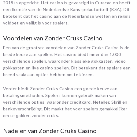
2018 is opgericht. Het casino is gevestigd in Curacao en heeft
een licentie van de Nederlandse Kansspelautoriteit (KSA). Dit
betekent dat het casino aan de Nederlandse wetten en regels
voldoet en veilig is voor spelers.
Voordelen van Zonder Cruks Casino
Een van de grootste voordelen van Zonder Cruks Casino is de
brede keuze aan spellen. Het casino biedt meer dan 1.000
verschillende spellen, waaronder klassieke gokkasten, video
gokkasten en live casino spellen. Dit betekent dat spelers een
breed scala aan opties hebben om te kiezen.
Verder biedt Zonder Cruks Casino een goede keuze aan
betalingsmethoden. Spelers kunnen gebruik maken van
verschillende opties, waaronder creditcard, Neteller, Skrill en
bankoverschrijding. Dit maakt het voor spelers gemakkelijker
om te gokken zonder cruks.
Nadelen van Zonder Cruks Casino