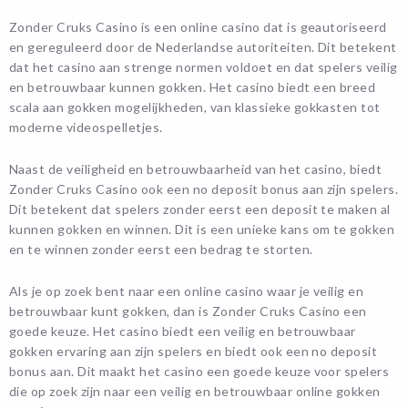
Zonder Cruks Casino is een online casino dat is geautoriseerd
en gereguleerd door de Nederlandse autoriteiten. Dit betekent
dat het casino aan strenge normen voldoet en dat spelers veilig
en betrouwbaar kunnen gokken. Het casino biedt een breed
scala aan gokken mogelijkheden, van klassieke gokkasten tot
moderne videospelletjes.
Naast de veiligheid en betrouwbaarheid van het casino, biedt
Zonder Cruks Casino ook een no deposit bonus aan zijn spelers.
Dit betekent dat spelers zonder eerst een deposit te maken al
kunnen gokken en winnen. Dit is een unieke kans om te gokken
en te winnen zonder eerst een bedrag te storten.
Als je op zoek bent naar een online casino waar je veilig en
betrouwbaar kunt gokken, dan is Zonder Cruks Casino een
goede keuze. Het casino biedt een veilig en betrouwbaar
gokken ervaring aan zijn spelers en biedt ook een no deposit
bonus aan. Dit maakt het casino een goede keuze voor spelers
die op zoek zijn naar een veilig en betrouwbaar online gokken