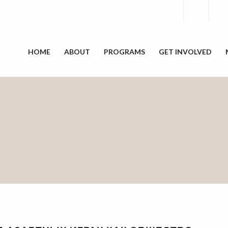
HOME
ABOUT
PROGRAMS
GET INVOLVED