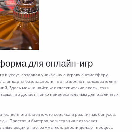
тформа для онлайн-игр
гр и услуг, создавая уникальную игровую атмосферу.
 стандарты безопасности, что позволяет пользователям
й. Здесь можно найти как классические слоты, так и
ставки, что делает Пинко привлекательным для различных
ачественного клиентского сервиса и различных бонусов,
еды. Простая и быстрая регистрация позволяет
иальные акции и программы лояльности делают процесс