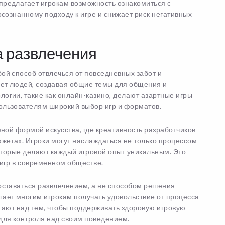
предлагает игрокам возможность ознакомиться с
осознанному подходу к игре и снижает риск негативных
а развлечения
ой способ отвлечься от повседневных забот и
ет людей, создавая общие темы для общения и
огии, такие как онлайн-казино, делают азартные игры
ользователям широкий выбор игр и форматов.
зной формой искусства, где креативность разработчиков
южетах. Игроки могут наслаждаться не только процессом
оторые делают каждый игровой опыт уникальным. Это
 игр в современном обществе.
оставаться развлечением, а не способом решения
ает многим игрокам получать удовольствие от процесса
ботают над тем, чтобы поддерживать здоровую игровую
для контроля над своим поведением.