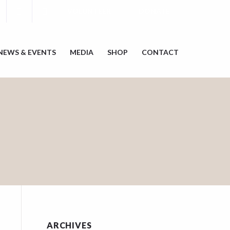
VOLUNTEER
DONATE
NEWS & EVENTS
MEDIA
SHOP
CONTACT
ARCHIVES