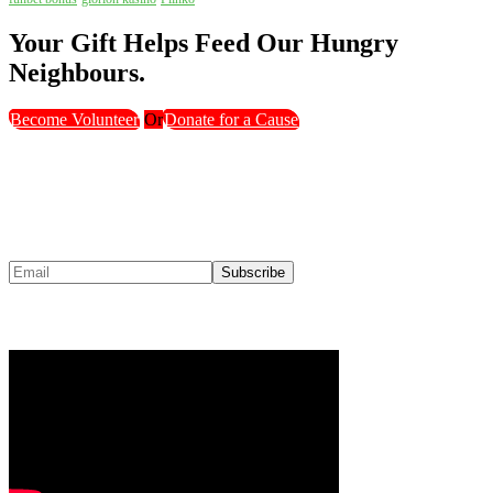
Your Gift Helps Feed Our Hungry
Neighbours.
Become Volunteer
Or
Donate for a Cause
NEWSLETTER SIGNUP
Youtube