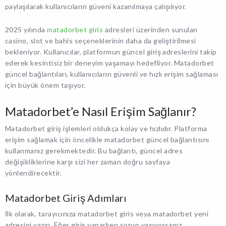
paylaşılarak kullanıcıların güveni kazanılmaya çalışılıyor.
2025 yılında
matadorbet giris
adresleri üzerinden sunulan
casino, slot ve bahis seçeneklerinin daha da geliştirilmesi
bekleniyor. Kullanıcılar, platformun güncel giriş adreslerini takip
ederek kesintisiz bir deneyim yaşamayı hedefliyor. Matadorbet
güncel bağlantıları, kullanıcıların güvenli ve hızlı erişim sağlaması
için büyük önem taşıyor.
Matadorbet’e Nasıl Erişim Sağlanır?
Matadorbet giriş işlemleri oldukça kolay ve hızlıdır. Platforma
erişim sağlamak için öncelikle matadorbet güncel bağlantısını
kullanmanız gerekmektedir. Bu bağlantı, güncel adres
değişikliklerine karşı sizi her zaman doğru sayfaya
yönlendirecektir.
Matadorbet Giriş Adımları
İlk olarak, tarayıcınıza matadorbet giris veya matadorbet yeni
adresini yazın. Eğer giriş yaparken sorun yaşıyorsanız,