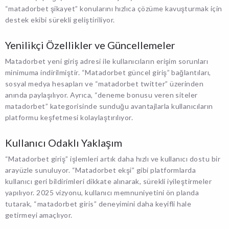
“matadorbet şikayet” konularını hızlıca çözüme kavuşturmak için
destek ekibi sürekli geliştiriliyor.
Yenilikçi Özellikler ve Güncellemeler
Matadorbet yeni giriş adresi ile kullanıcıların erişim sorunları
minimuma indirilmiştir. “Matadorbet güncel giriş” bağlantıları,
sosyal medya hesapları ve “matadorbet twitter” üzerinden
anında paylaşılıyor. Ayrıca, “deneme bonusu veren siteler
matadorbet” kategorisinde sunduğu avantajlarla kullanıcıların
platformu keşfetmesi kolaylaştırılıyor.
Kullanıcı Odaklı Yaklaşım
“Matadorbet giriş” işlemleri artık daha hızlı ve kullanıcı dostu bir
arayüzle sunuluyor. “Matadorbet ekşi” gibi platformlarda
kullanıcı geri bildirimleri dikkate alınarak, sürekli iyileştirmeler
yapılıyor. 2025 vizyonu, kullanıcı memnuniyetini ön planda
tutarak, “matadorbet giris” deneyimini daha keyifli hale
getirmeyi amaçlıyor.