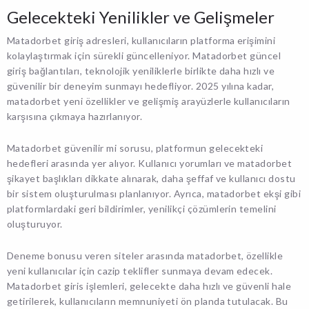
Gelecekteki Yenilikler ve Gelişmeler
Matadorbet giriş adresleri, kullanıcıların platforma erişimini
kolaylaştırmak için sürekli güncelleniyor. Matadorbet güncel
giriş bağlantıları, teknolojik yeniliklerle birlikte daha hızlı ve
güvenilir bir deneyim sunmayı hedefliyor. 2025 yılına kadar,
matadorbet yeni özellikler ve gelişmiş arayüzlerle kullanıcıların
karşısına çıkmaya hazırlanıyor.
Matadorbet güvenilir mi sorusu, platformun gelecekteki
hedefleri arasında yer alıyor. Kullanıcı yorumları ve matadorbet
şikayet başlıkları dikkate alınarak, daha şeffaf ve kullanıcı dostu
bir sistem oluşturulması planlanıyor. Ayrıca, matadorbet ekşi gibi
platformlardaki geri bildirimler, yenilikçi çözümlerin temelini
oluşturuyor.
Deneme bonusu veren siteler arasında matadorbet, özellikle
yeni kullanıcılar için cazip teklifler sunmaya devam edecek.
Matadorbet giris işlemleri, gelecekte daha hızlı ve güvenli hale
getirilerek, kullanıcıların memnuniyeti ön planda tutulacak. Bu