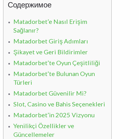
Содержимое
Matadorbet’e Nasıl Erişim
Sağlanır?
Matadorbet Giriş Adımları
Şikayet ve Geri Bildirimler
Matadorbet’te Oyun Çeşitliliği
Matadorbet’te Bulunan Oyun
Türleri
Matadorbet Güvenilir Mi?
Slot, Casino ve Bahis Seçenekleri
Matadorbet’in 2025 Vizyonu
Yenilikçi Özellikler ve
Güncellemeler