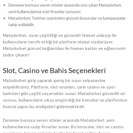
Deneme bonusu veren siteler arasında öne çıkan Matadorbet,
yeni kullanıcılarına özel fırsatlar sunuyor.
Matadorbet Twitter üzerinden güncel duyurular ve kampanyalar
takip edilebilir.
Matadorbet, oyun çeşitliliği ve güvenilir hizmet anlayışı ile
kullanıcıların tercih ettiği bir platform olmayı sürdürüyor.
Matadorbet güncel bağlantıları ile hemen katılın ve eğlencenin
tadını çıkarın!
Slot, Casino ve Bahis Seçenekleri
Matadorbet giriş yaparak geniş bir oyun yelpazesine
erişebilirsiniz. Platform, slot oyunları, canlı casino ve spor
bahisleri gibi çeşitli seçenekler sunar. Matadorbet güvenilir mi
sorusu, kullanıcıların sıkça araştırdığı bir konudur ve platformun
lisanslı yapısı bu endişeleri gidermektedir.
Deneme bonusu veren siteler arasında Matadorbet, yeni
kullanıcılarına cazip fırsatlar sunar. Bu bonuslar, slot ve casino