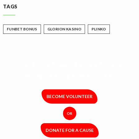
TAGS
FUNBET BONUS
GLORION KASINO
PLINKO
YOUR GIFT HELPS FEED OUR
HUNGRY NEIGHBOURS.
BECOME VOLUNTEER
OR
DONATE FOR A CAUSE