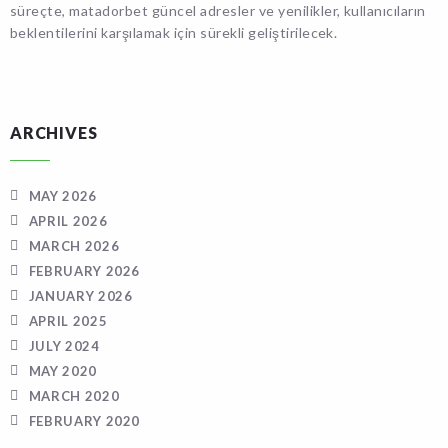
süreçte, matadorbet güncel adresler ve yenilikler, kullanıcıların
beklentilerini karşılamak için sürekli geliştirilecek.
ARCHIVES
MAY 2026
APRIL 2026
MARCH 2026
FEBRUARY 2026
JANUARY 2026
APRIL 2025
JULY 2024
MAY 2020
MARCH 2020
FEBRUARY 2020