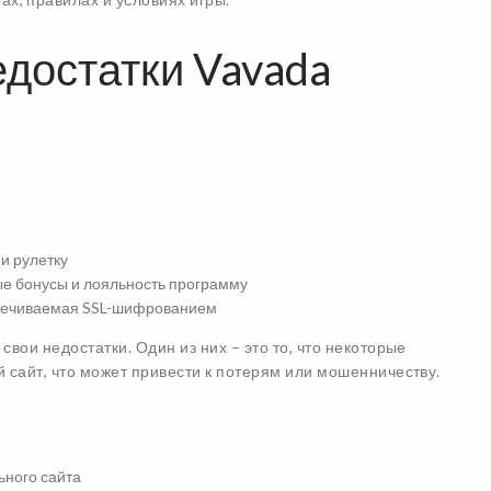
достатки Vavada
и рулетку
ые бонусы и лояльность программу
спечиваемая SSL-шифрованием
свои недостатки. Один из них – это то, что некоторые
й сайт, что может привести к потерям или мошенничеству.
ьного сайта