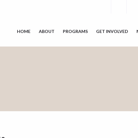
HOME
ABOUT
PROGRAMS
GET INVOLVED