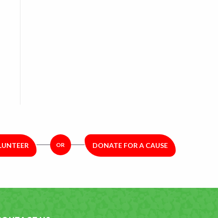
LUNTEER
OR
DONATE FOR A CAUSE