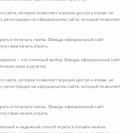
 сайта, которое позволяет игрокам доступ к играм, не
сс регистрации на официальном сайте, который позволяет
играть и получать призы. Вавада официальный сайт
огут вам начать играть.
 зеркало – это отличный выбор. Вавада официальный сайт
точные игры и рулетку.
 сайта, которое позволяет игрокам доступ к играм, не
сс регистрации на официальном сайте, который позволяет
играть и получать призы. Вавада официальный сайт
огут вам начать играть.
асный и надежный способ играть в онлайн-казино.