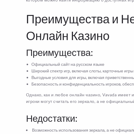
Преимущества и Не
Онлайн Казино
Преимущества:
Официальный сайт на русском языке
Широкий спектр игр, включая слоты, карточные игры 
Выгодные условия для игры, включая приветственн
Безопасность и конфиденциальность игроков, обе
Однако, как и любое онлайн-казино, Vavada имеет и 
игроки могут считать его зеркало, а не официальны
Недостатки:
Возможность использования зеркала, а не официал