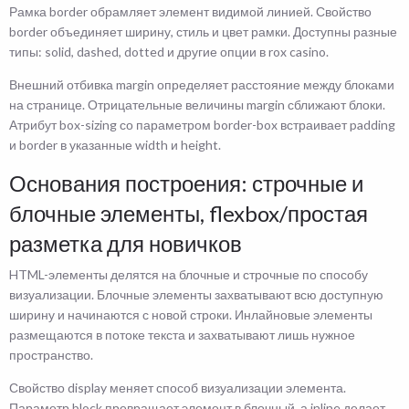
Рамка border обрамляет элемент видимой линией. Свойство
border объединяет ширину, стиль и цвет рамки. Доступны разные
типы: solid, dashed, dotted и другие опции в rox casino.
Внешний отбивка margin определяет расстояние между блоками
на странице. Отрицательные величины margin сближают блоки.
Атрибут box-sizing со параметром border-box встраивает padding
и border в указанные width и height.
Основания построения: строчные и
блочные элементы, flexbox/простая
разметка для новичков
HTML-элементы делятся на блочные и строчные по способу
визуализации. Блочные элементы захватывают всю доступную
ширину и начинаются с новой строки. Инлайновые элементы
размещаются в потоке текста и захватывают лишь нужное
пространство.
Свойство display меняет способ визуализации элемента.
Параметр block превращает элемент в блочный, а inline делает