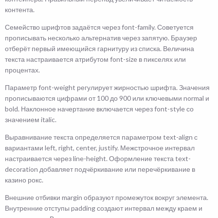
контента.
Семейство шрифтов задаётся через font-family. Советуется
прописывать несколько альтернатив через запятую. Браузер
отберёт первый имеющийся гарнитуру из списка. Величина
текста настраивается атрибутом font-size в пикселях или
процентах.
Параметр font-weight регулирует жирностью шрифта. Значения
прописываются цифрами от 100 до 900 или ключевыми normal и
bold. Наклонное начертание включается через font-style со
значением italic.
Выравнивание текста определяется параметром text-align с
вариантами left, right, center, justify. Межстрочное интервал
настраивается через line-height. Оформление текста text-
decoration добавляет подчёркивание или перечёркивание в
казино рокс.
Внешние отбивки margin образуют промежуток вокруг элемента.
Внутренние отступы padding создают интервал между краем и