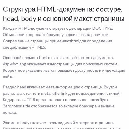
Структура HTML‑документа: doctype,
head, body и основной макет страницы
Каждый HTML-документ стартует с декларации DOCTYPE.
Объявление передаёт браузеру версию языка разметки.
Современные страницы применяютhtmlдля определения
спецификации HTML5.
Основной элемент html охватывает всё контент документа.
Атрибут lang указывает язык страницы для поисковых систем.
Корректное указание языка повышает доступность и индексацию
сайта.
Раздел head включает метаинформацию о странице. Внутри
располагаются теги meta, title, link для подсоединения стилей.
Кодировка UTF-8 предоставляет правильное показ букв.
Заголовок title отображается во вкладке браузера и выдаче
поиска.
Элемент body включает весь видимый материал страницы.
Посетитель наблюдает только содержимое этого секции в окне