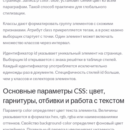
странице. Запись p color: blue; установит синий цвет ко всем
параграфам. Такой способ практичен для глобального
стилизации.
Классы дают форматировать группу элементов с схожими
признаками. Атрибут class прикрепляется тегам, а в рокс казино
выборщик стартует с точки. Один элемент может включать
множество классов через интервал.
Идентификатор id указывает уникальный элемент на странице.
Выборщик id открывается с знака решётки в таблице стилей.
Каждый идентификатор употребляется исключительно
единожды раз в документе. Специфичность стилей id больше,
чем у классов и селекторов элементов.
Основные параметры CSS: цвет,
гарнитуры, отбивки и работа с текстом
Параметр color определяет цвет текста элемента. Величины
указываются в форматах hex, rgb, rgba или наименованиями
оттенков. Свойство background-color определяет фоновый цвет
контейнера. Правильный перепад увеличивает читаемость