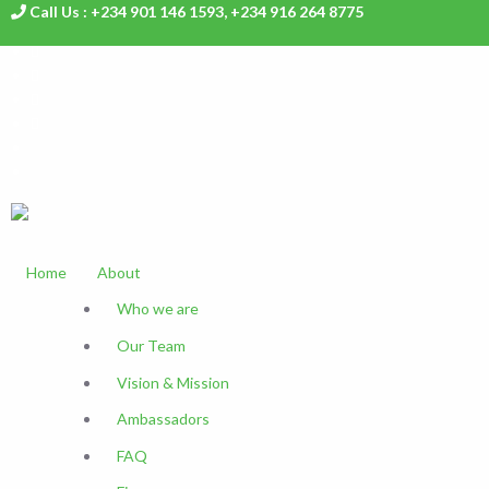
Call Us : +234 901 146 1593, +234 916 264 8775
Home
About
Who we are
Our Team
Vision & Mission
Ambassadors
FAQ