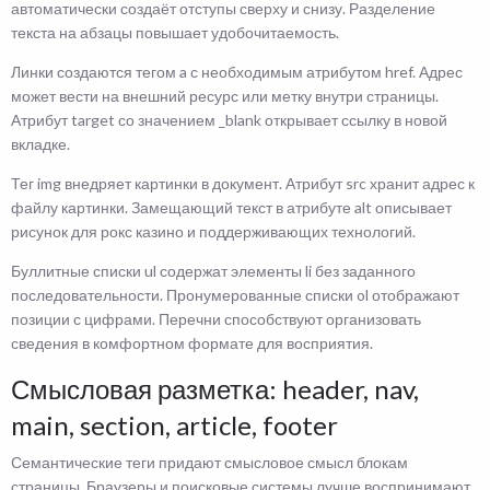
автоматически создаёт отступы сверху и снизу. Разделение
текста на абзацы повышает удобочитаемость.
Линки создаются тегом a с необходимым атрибутом href. Адрес
может вести на внешний ресурс или метку внутри страницы.
Атрибут target со значением _blank открывает ссылку в новой
вкладке.
Тег img внедряет картинки в документ. Атрибут src хранит адрес к
файлу картинки. Замещающий текст в атрибуте alt описывает
рисунок для рокс казино и поддерживающих технологий.
Буллитные списки ul содержат элементы li без заданного
последовательности. Пронумерованные списки ol отображают
позиции с цифрами. Перечни способствуют организовать
сведения в комфортном формате для восприятия.
Смысловая разметка: header, nav,
main, section, article, footer
Семантические теги придают смысловое смысл блокам
страницы. Браузеры и поисковые системы лучше воспринимают