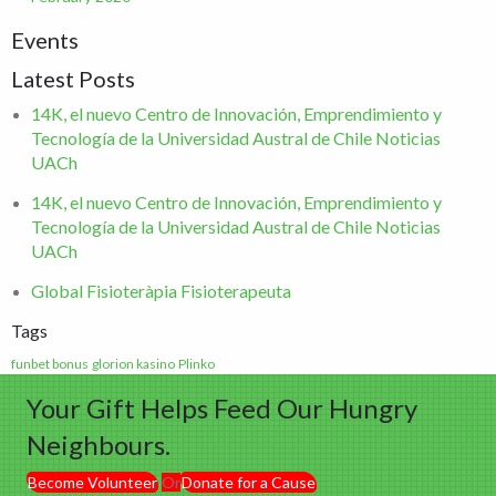
Events
Latest Posts
14K, el nuevo Centro de Innovación, Emprendimiento y
Tecnología de la Universidad Austral de Chile Noticias
UACh
14K, el nuevo Centro de Innovación, Emprendimiento y
Tecnología de la Universidad Austral de Chile Noticias
UACh
Global Fisioteràpia Fisioterapeuta
Tags
funbet bonus
glorion kasino
Plinko
Your Gift Helps Feed Our Hungry
Neighbours.
Become Volunteer
Or
Donate for a Cause